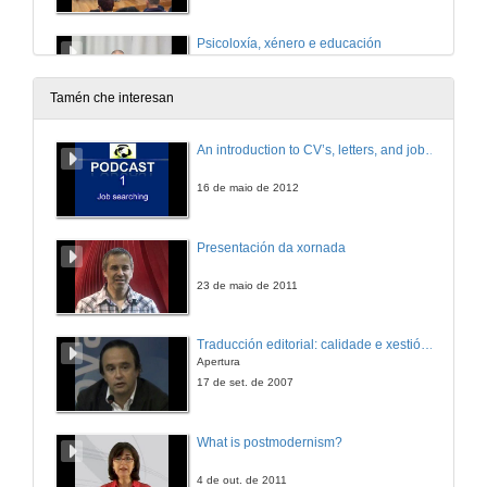
Psicoloxía, xénero e educación
16 de dec. de 2011
Tamén che interesan
Quenda de preguntas
An introduction to CV’s, letters, and job searching
16 de dec. de 2011
16 de maio de 2012
Incorporación da perspectiva de xénero na docencia de Socioloxía
Presentación da xornada
16 de dec. de 2011
23 de maio de 2011
Quenda de preguntas
Traducción editorial: calidade e xestión de proxectos
Apertura
16 de dec. de 2011
17 de set. de 2007
Introdución da perspectiva de xénero na Área de Didáctica das Ciencias Experimentais/Os Gender and Science Studies e achegas das mulleres á ciencia e ás tecnoloxías
What is postmodernism?
16 de dec. de 2011
4 de out. de 2011