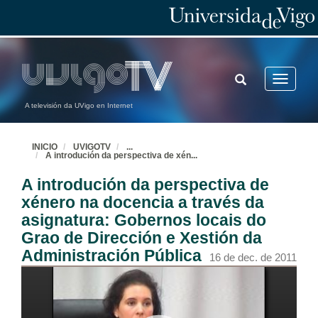
TOGGLE
Toggle
SEARCH
navigatio
Presentación
A televisión da UVigo en Internet
16 de dec. de 2011
INICIO
UVIGOTV
...
A introdución da perspectiva de xén
...
Inauguración oficial da Xornada polo vicerreitor de Alumnado, Docencia e Calidade
A introdución da perspectiva de
16 de dec. de 2011
xénero na docencia a través da
asignatura: Gobernos locais do
Presentación Eulalia Perez Sedeño
Grao de Dirección e Xestión da
16 de dec. de 2011
Administración Pública
16 de dec. de 2011
Lección inaugural impartida por Eulalia Pérez Sedeño, investigadora do CSIC titulada “Innovación educativa, xénero e innovación oculta”
16 de dec. de 2011