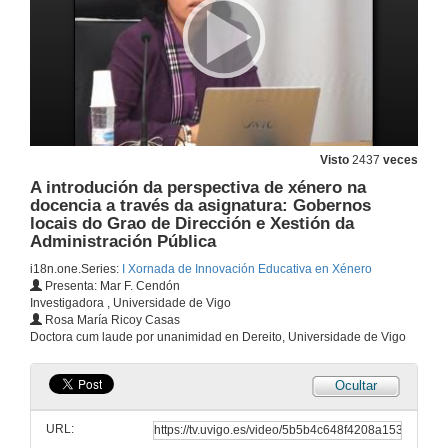
Quenda de preguntas
16 de dec. de 2011
Presentación das comunicacións do Ámbito Xurídico-Social
Visto
2437
veces
16 de dec. de 2011
A introdución da perspectiva de xénero na
docencia a través da asignatura: Gobernos
A igualdade e non discriminación por razón de xénero na docencia de Dereito Constitucional: unha aprendizaxe e actitud para toda a vida,
locais do Grao de Dirección e Xestión da
Administración Pública
16 de dec. de 2011
i18n.one.Series:
I Xornada de Innovación Educativa en Xénero
Presenta: Mar F. Cendón
Investigadora , Universidade de Vigo
Quenda de preguntas
Rosa María Ricoy Casas
Doctora cum laude por unanimidad en Dereito, Universidade de Vigo
16 de dec. de 2011
Ocultar
Aplicación dunha perspectiva de xénero ás prácticas das asignaturas Dirección de Recursos Humanos e Fundamentos de Administración do Grao en Administración e Dirección de Empresas
URL:
16 de dec. de 2011