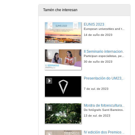
Tamén che interesan
EUNIS 2023
European univesrities and the digital transformation: challenges and opportunities ahead
14 de xuño de 2023
II Seminario internacional de pensamento contemporáneo. Pensar o Antropoceno
Participan especialistas, pensadores e pensadoras que traballan desde hai anos sobre temas de pensamento contemporáneo en universidades de Estados Unidos, Reino Unido, Canadá, México e España.
30 de xuño de 2023
Presentación do UM23, o novo monopraza de UVigo Motorsport
7 de xul. de 2023
Mostra de fotoesculturas Overtraz
Do fotógrafo Santi Barreiros e o escultor Nito Contreras.
13 de xul. de 2023
IV edición dos Premios Consello Social UVigo Humana