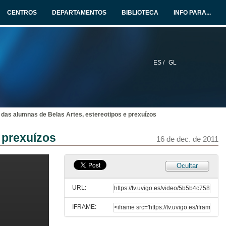
CENTROS
DEPARTAMENTOS
BIBLIOTECA
INFO PARA...
16 de dec. de 2011
Quenda de preguntas
16 de dec. de 2011
ES /
GL
A formación en xénero e o xénero na formación: unha achega feminista sobre a elaboración do plano de estudos do Grao en Linguas Estranxeiras
16 de dec. de 2011
s das alumnas de Belas Artes, estereotipos e prexuízos
Quenda de preguntas
 prexuízos
16 de dec. de 2011
16 de dec. de 2011
Ocultar
O rol da muller a través da fraseoloxía galega
URL:
16 de dec. de 2011
IFRAME:
Quenda de preguntas