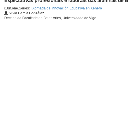
Expectativas profesionais e laborais das alumnas de B
i18n.one.Series:
I Xornada de Innovación Educativa en Xénero
Silvia García González
Decana da Facultade de Belas Artes, Universidade de Vigo