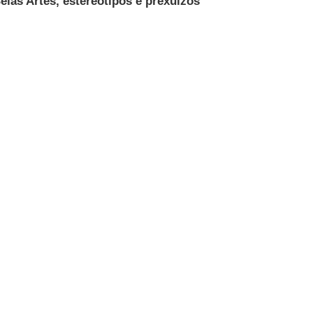
elas Artes, estereotipos e prexuízos