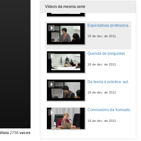
Vídeos da mesma serie
16 de dec. de 2011
Expectativas profesionais e laborais das alumnas de Belas Artes, estereotipos e prexuízos
16 de dec. de 2011
Quenda de preguntas
16 de dec. de 2011
Da teoría á práctica: aulas con perspectiva feminista
16 de dec. de 2011
Conclusións da Xornada
16 de dec. de 2011
Visto
2756
veces