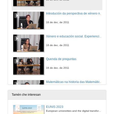
Introdución da perspectiva de xénero na Área de Didáctica das Ciencias Experimentais/Os Gender and Science Studies e achegas das mulleres á ciencia e ás tecnoloxías
16 de dec. de 2011
Xénero e educación social. Experiencias singulares na introdución da perspectiva de xénero en materias de Filosofía
16 de dec. de 2011
Quenda de preguntas
16 de dec. de 2011
Matemáticas na historia das Matemáticas e no teatro científico: experiencias docentes
16 de dec. de 2011
Tamén che interesan
Quenda de preguntas
EUNIS 2023
European univesrities and the digital transformation: challenges and opportunities ahead
16 de dec. de 2011