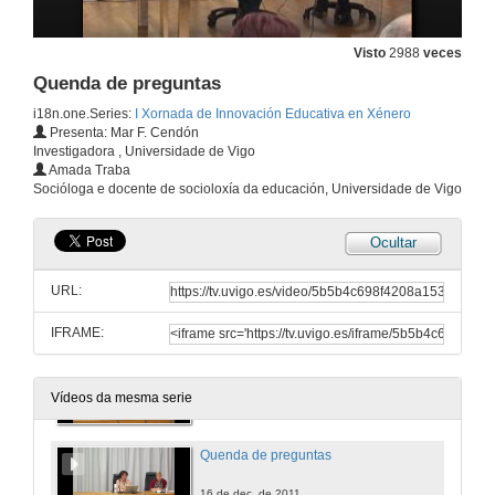
Visto
2988
veces
Quenda de preguntas
Quenda de preguntas
16 de dec. de 2011
i18n.one.Series:
I Xornada de Innovación Educativa en Xénero
Presenta: Mar F. Cendón
Investigadora , Universidade de Vigo
Psicoloxía, xénero e educación
Amada Traba
Socióloga e docente de socioloxía da educación, Universidade de Vigo
16 de dec. de 2011
Ocultar
Quenda de preguntas
URL:
16 de dec. de 2011
IFRAME:
Incorporación da perspectiva de xénero na docencia de Socioloxía
16 de dec. de 2011
Vídeos da mesma serie
Quenda de preguntas
16 de dec. de 2011