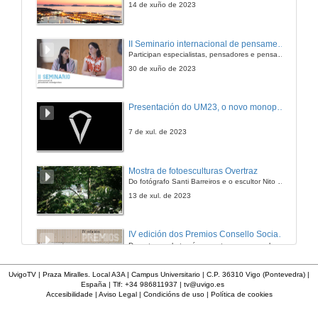
14 de xuño de 2023
A intérprete en primeira persoa
II Seminario internacional de pensamento contemporáneo. Pensar o Antropoceno
Participan especialistas, pensadores e pensadoras que traballan desde hai anos sobre temas de pensamento contemporáneo en universidades de Estados Unidos, Reino Unido, Canadá, México e España.
16 de dec. de 2011
30 de xuño de 2023
Quenda de preguntas
Presentación do UM23, o novo monopraza de UVigo Motorsport
16 de dec. de 2011
7 de xul. de 2023
A adecuación da perspectiva de xénero na aprendizaxe de segundas linguas
Mostra de fotoesculturas Overtraz
Do fotógrafo Santi Barreiros e o escultor Nito Contreras.
16 de dec. de 2011
13 de xul. de 2023
Quenda de preguntas
IV edición dos Premios Consello Social UVigo Humana
Durante a gala tamén se entregaron os galardóns aos mellores TFG e TFM en materia de Axenda 2030
16 de dec. de 2011
21 de dec. de 2023
UvigoTV | Praza Miralles. Local A3A | Campus Universitario | C.P. 36310 Vigo (Pontevedra) |
España | Tlf: +34 986811937 |
tv@uvigo.es
A formación en xénero e o xénero na formación: unha achega feminista sobre a elaboración do plano de estudos do Grao en Linguas Estranxeiras
Accesibilidade
|
Aviso Legal
|
Condicións de uso
|
Política de cookies
Representantes políticos debaten sobre educación e xuventude no campus de Pontevedra
Organizado polo Decanato e a Delegación de Alumnado de Dirección e Xestión Pública e coa participación de candidatos de PP, BNG, PSOE, Sumar e Podemos
16 de dec. de 2011