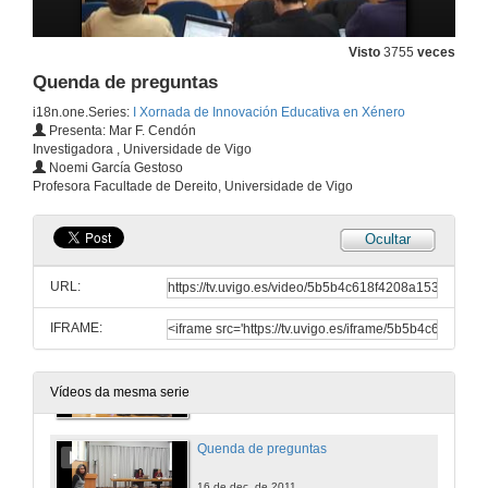
Visto
3755
veces
Lección inaugural impartida por Eulalia Pérez Sedeño, investigadora do CSIC titulada “Innovación educativa, xénero e innovación oculta”
Quenda de preguntas
16 de dec. de 2011
i18n.one.Series:
I Xornada de Innovación Educativa en Xénero
Presenta: Mar F. Cendón
Investigadora , Universidade de Vigo
Quenda de preguntas
Noemi García Gestoso
Profesora Facultade de Dereito, Universidade de Vigo
16 de dec. de 2011
Ocultar
Presentación das comunicacións do Ámbito Xurídico-Social
URL:
16 de dec. de 2011
IFRAME:
A igualdade e non discriminación por razón de xénero na docencia de Dereito Constitucional: unha aprendizaxe e actitud para toda a vida,
16 de dec. de 2011
Vídeos da mesma serie
Quenda de preguntas
16 de dec. de 2011