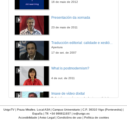
16 de maio de 2012
Quenda de preguntas
Presentación da xornada
16 de dec. de 2011
23 de maio de 2011
Psicoloxía, xénero e educación
Traducción editorial: calidade e xestión de proxectos
Apertura
16 de dec. de 2011
17 de set. de 2007
Quenda de preguntas
What is postmodernism?
16 de dec. de 2011
4 de out. de 2011
Incorporación da perspectiva de xénero na docencia de Socioloxía
Imaxe de vídeo dixital
Definición e parámetros dunha imaxe dixital. Resolución e Aspecto. Profundidade da cor. Compresión. Frame por segundo. Entrelazado. Campos, cadros
16 de dec. de 2011
7 de nov. de 2005
UvigoTV | Praza Miralles. Local A3A | Campus Universitario | C.P. 36310 Vigo (Pontevedra) |
España | Tlf: +34 986811937 |
tv@uvigo.es
Quenda de preguntas
Accesibilidade
|
Aviso Legal
|
Condicións de uso
|
Política de cookies
Inauguración
16 de dec. de 2011