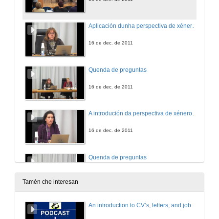
Aplicación dunha perspectiva de xénero ás prácticas das asignaturas Dirección de Recursos Humanos e Fundamentos de Administración do Grao en Administración e Dirección de Empresas
16 de dec. de 2011
Quenda de preguntas
16 de dec. de 2011
A introdución da perspectiva de xénero na docencia a través da asignatura: Gobernos locais do Grao de Dirección e Xestión da Administración Pública
16 de dec. de 2011
Quenda de preguntas
16 de dec. de 2011
Tamén che interesan
Xénero e argumentación xurídica
An introduction to CV’s, letters, and job searching
16 de dec. de 2011