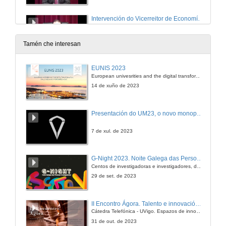
Intervención do Vicerreitor de Economía e Planificación da Universidade de Vigo
29 de out. de 2010
Tamén che interesan
Actuación do Coro Universitario
EUNIS 2023
European univesrities and the digital transformation: challenges and opportunities ahead
29 de out. de 2010
14 de xuño de 2023
Presentación do UM23, o novo monopraza de UVigo Motorsport
7 de xul. de 2023
G-Night 2023. Noite Galega das Persoas Investigadoras. Conciencias creativas
Centos de investigadoras e investigadores, decenas de actividades e sete cidades
29 de set. de 2023
II Encontro Ágora. Talento e innovación na era da transformación dixital
Cátedra Telefónica - UVigo. Espazos de innovación
31 de out. de 2023