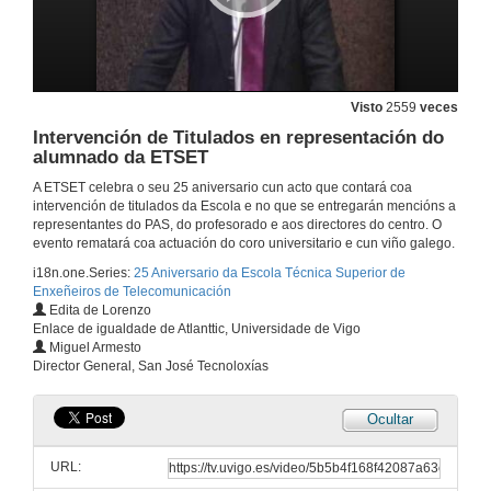
Visto
2559
veces
Intervención de Titulados en representación do
alumnado da ETSET
A ETSET celebra o seu 25 aniversario cun acto que contará coa
intervención de titulados da Escola e no que se entregarán mencións a
representantes do PAS, do profesorado e aos directores do centro. O
Intervención de la Directora de la ETSET
evento rematará coa actuación do coro universitario e cun viño galego.
i18n.one.Series:
25 Aniversario da Escola Técnica Superior de
29 de out. de 2010
Enxeñeiros de Telecomunicación
Edita de Lorenzo
Enlace de igualdade de Atlanttic, Universidade de Vigo
Intervención do Decano do Colexio de Enxeñeiros de Telecomunicación de Galicia
Miguel Armesto
Director General, San José Tecnoloxías
29 de out. de 2010
Ocultar
Intervención do Presidente da Real Academia de Ingeniería de España
URL:
29 de out. de 2010