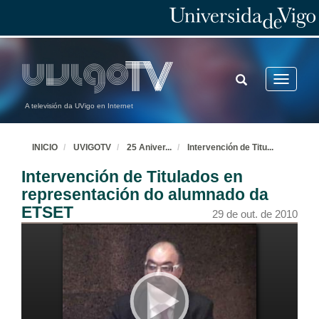
TOGGLE
Toggle
SEARCH
navigatio
A televisión da UVigo en Internet
INICIO
UVIGOTV
25 Aniver
...
Intervención de Titu
...
Intervención de Titulados en
representación do alumnado da
ETSET
29 de out. de 2010