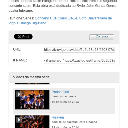
meses despois Duke Ellington morreu. Hoxe escoitaremos o segundo
concerto sacro. Esta obra está dedicada ao Rvdo. John Garcia Gensel,
pastor luterano.
i18n.one.Series:
Concerto COROlario 13-14. Coro Universitade de
Vigo + Omega Big-Band
Ocultar
URL:
IFRAME:
Concerto COROlario 13-14. Coro Universitario de Vigo + Omega Big-Band
"THE SECOND SACRED CONCERT" de Duke Ellington
19 de xuño de 2014
Vídeos da mesma serie
Praise God
para coro e banda
19 de xuño de 2014
Heaven
para só de soprano, coro e banda
19 de xuño de 2014