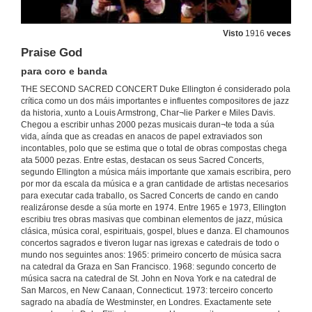
Visto
1916
veces
Praise God
para coro e banda
THE SECOND SACRED CONCERT Duke Ellington é considerado pola
crítica como un dos máis importantes e influentes compositores de jazz
da historia, xunto a Louis Armstrong, Char¬lie Parker e Miles Davis.
Chegou a escribir unhas 2000 pezas musicais duran¬te toda a súa
vida, aínda que as creadas en anacos de papel extraviados son
incontables, polo que se estima que o total de obras compostas chega
ata 5000 pezas. Entre estas, destacan os seus Sacred Concerts,
segundo Ellington a música máis importante que xamais escribira, pero
por mor da escala da música e a gran cantidade de artistas necesarios
para executar cada traballo, os Sacred Concerts de cando en cando
realizáronse desde a súa morte en 1974. Entre 1965 e 1973, Ellington
escribiu tres obras masivas que combinan elementos de jazz, música
clásica, música coral, espirituais, gospel, blues e danza. El chamounos
concertos sagrados e tiveron lugar nas igrexas e catedrais de todo o
mundo nos seguintes anos: 1965: primeiro concerto de música sacra
na catedral da Graza en San Francisco. 1968: segundo concerto de
música sacra na catedral de St. John en Nova York e na catedral de
San Marcos, en New Canaan, Connecticut. 1973: terceiro concerto
sagrado na abadía de Westminster, en Londres. Exactamente sete