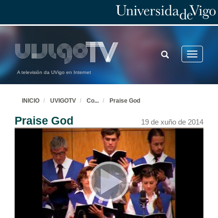
TOGGLE
Toggle
SEARCH
navigatio
A televisión da UVigo en Internet
INICIO
UVIGOTV
Co
...
Praise God
Praise God
19 de xuño de 2014