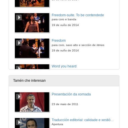
Freedom-suite. To be contendede
para coro e banda
19 de xuño de 2014
Freedom
para coro, saxo alto e sección de ritmos
19 de xuño de 2014
Word you heard
para coro e banda
19 de xuño de 2014
Tamén che interesan
Freedom is a Word & Sweet, fat and that
Presentación da xornada
para coro, recitadora e sección de ritmos
19 de xuño de 2014
23 de maio de 2011
Freedom & To be contendede
Traducción editorial: calidade e xestión de proxectos
para coro, coro falado e banda
Apertura
19 de xuño de 2014