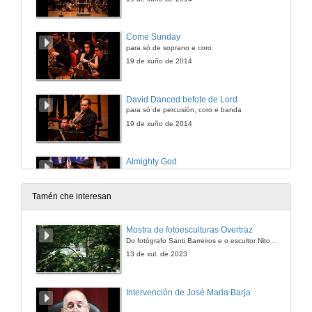
Come Sunday
para só de soprano e coro
19 de xuño de 2014
David Danced befote de Lord
para só de percusión, coro e banda
19 de xuño de 2014
Almighty God
para coro e banda
19 de xuño de 2014
Tamén che interesan
Too Good To Title (TGTT)
Mostra de fotoesculturas Overtraz
para só de soprano e piano
Do fotógrafo Santi Barreiros e o escultor Nito Contreras.
19 de xuño de 2014
13 de xul. de 2023
Praise God and Dance. Finale
Intervención de José Maria Barja
para só de soprano, coro e banda
19 de xuño de 2014