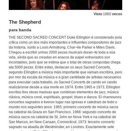
Visto
1860
veces
Concerto COROlario 13-14. Coro Universitario de Vigo + Omega Big-Band
"THE SECOND SACRED CONCERT" de Duke Ellington
The Shepherd
19 de xuño de 2014
para banda
THE SECOND SACRED CONCERT Duke Ellington é considerado pola
Praise God
crítica como un dos máis importantes e influentes compositores de jazz
para coro e banda
da historia, xunto a Louis Armstrong, Char¬lie Parker e Miles Davis.
Chegou a escribir unhas 2000 pezas musicais duran¬te toda a súa
19 de xuño de 2014
vida, aínda que as creadas en anacos de papel extraviados son
incontables, polo que se estima que o total de obras compostas chega
ata 5000 pezas. Entre estas, destacan os seus Sacred Concerts,
Heaven
segundo Ellington a música máis importante que xamais escribira, pero
para só de soprano, coro e banda
por mor da escala da música e a gran cantidade de artistas necesarios
19 de xuño de 2014
para executar cada traballo, os Sacred Concerts de cando en cando
realizáronse desde a súa morte en 1974. Entre 1965 e 1973, Ellington
escribiu tres obras masivas que combinan elementos de jazz, música
Freedom-suite. To be contendede
clásica, música coral, espirituais, gospel, blues e danza. El chamounos
para coro e banda
concertos sagrados e tiveron lugar nas igrexas e catedrais de todo o
19 de xuño de 2014
mundo nos seguintes anos: 1965: primeiro concerto de música sacra
na catedral da Graza en San Francisco. 1968: segundo concerto de
música sacra na catedral de St. John en Nova York e na catedral de
Freedom
San Marcos, en New Canaan, Connecticut. 1973: terceiro concerto
para coro, saxo alto e sección de ritmos
sagrado na abadía de Westminster, en Londres. Exactamente sete
19 de xuño de 2014