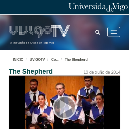
TOGGLE
Toggle
SEARCH
navigatio
A televisión da UVigo en Internet
INICIO
UVIGOTV
Co
...
The Shepherd
The Shepherd
19 de xuño de 2014