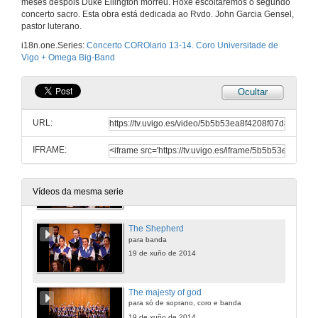
meses despois Duke Ellington morreu. Hoxe escoitaremos o segundo
concerto sacro. Esta obra está dedicada ao Rvdo. John Garcia Gensel,
pastor luterano.
Word you heard
i18n.one.Series:
Concerto COROlario 13-14. Coro Universitade de
para coro e banda
Vigo + Omega Big-Band
19 de xuño de 2014
Ocultar
Freedom is a Word & Sweet, fat and that
para coro, recitadora e sección de ritmos
URL:
19 de xuño de 2014
IFRAME:
Freedom & To be contendede
para coro, coro falado e banda
19 de xuño de 2014
Vídeos da mesma serie
The Shepherd
para banda
19 de xuño de 2014
The majesty of god
para só de soprano, coro e banda
19 de xuño de 2014