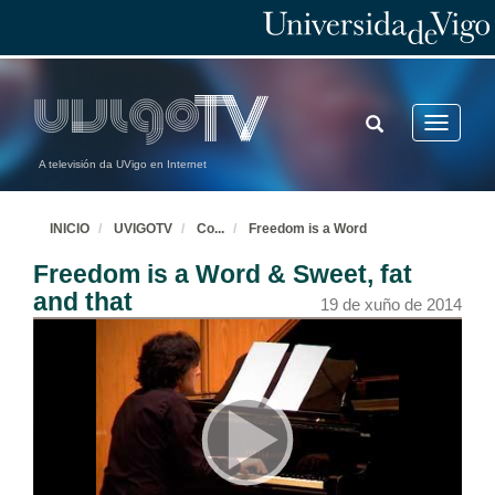
TOGGLE
Toggle
SEARCH
navigatio
A televisión da UVigo en Internet
INICIO
UVIGOTV
Co
...
Freedom is a Word
Freedom is a Word & Sweet, fat
and that
19 de xuño de 2014