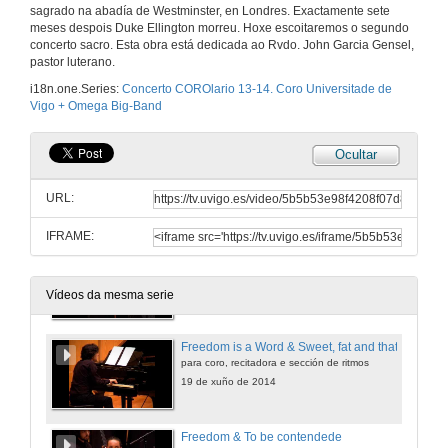
para só de soprano, coro e banda
sagrado na abadía de Westminster, en Londres. Exactamente sete
19 de xuño de 2014
meses despois Duke Ellington morreu. Hoxe escoitaremos o segundo
concerto sacro. Esta obra está dedicada ao Rvdo. John Garcia Gensel,
pastor luterano.
Freedom-suite. To be contendede
i18n.one.Series:
Concerto COROlario 13-14. Coro Universitade de
para coro e banda
Vigo + Omega Big-Band
19 de xuño de 2014
Ocultar
Freedom
para coro, saxo alto e sección de ritmos
URL:
19 de xuño de 2014
IFRAME:
Word you heard
para coro e banda
19 de xuño de 2014
Vídeos da mesma serie
Freedom is a Word & Sweet, fat and that
para coro, recitadora e sección de ritmos
19 de xuño de 2014
Freedom & To be contendede