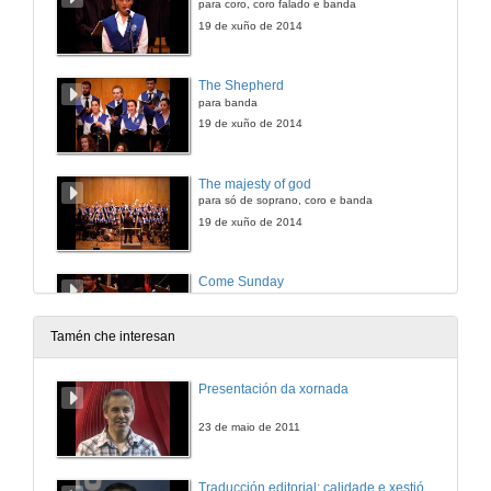
para coro, coro falado e banda
19 de xuño de 2014
The Shepherd
para banda
19 de xuño de 2014
The majesty of god
para só de soprano, coro e banda
19 de xuño de 2014
Come Sunday
para só de soprano e coro
19 de xuño de 2014
Tamén che interesan
David Danced befote de Lord
Presentación da xornada
para só de percusión, coro e banda
19 de xuño de 2014
23 de maio de 2011
Almighty God
Traducción editorial: calidade e xestión de proxectos