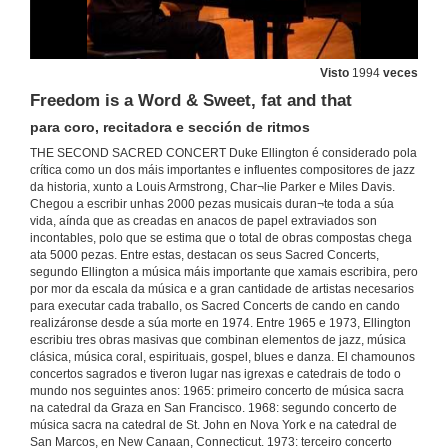
Visto
1994
veces
Freedom is a Word & Sweet, fat and that
para coro, recitadora e sección de ritmos
THE SECOND SACRED CONCERT Duke Ellington é considerado pola
crítica como un dos máis importantes e influentes compositores de jazz
da historia, xunto a Louis Armstrong, Char¬lie Parker e Miles Davis.
Chegou a escribir unhas 2000 pezas musicais duran¬te toda a súa
vida, aínda que as creadas en anacos de papel extraviados son
incontables, polo que se estima que o total de obras compostas chega
ata 5000 pezas. Entre estas, destacan os seus Sacred Concerts,
Concerto COROlario 13-14. Coro Universitario de Vigo + Omega Big-Band
segundo Ellington a música máis importante que xamais escribira, pero
"THE SECOND SACRED CONCERT" de Duke Ellington
por mor da escala da música e a gran cantidade de artistas necesarios
19 de xuño de 2014
para executar cada traballo, os Sacred Concerts de cando en cando
realizáronse desde a súa morte en 1974. Entre 1965 e 1973, Ellington
escribiu tres obras masivas que combinan elementos de jazz, música
Praise God
clásica, música coral, espirituais, gospel, blues e danza. El chamounos
para coro e banda
concertos sagrados e tiveron lugar nas igrexas e catedrais de todo o
19 de xuño de 2014
mundo nos seguintes anos: 1965: primeiro concerto de música sacra
na catedral da Graza en San Francisco. 1968: segundo concerto de
música sacra na catedral de St. John en Nova York e na catedral de
Heaven
San Marcos, en New Canaan, Connecticut. 1973: terceiro concerto