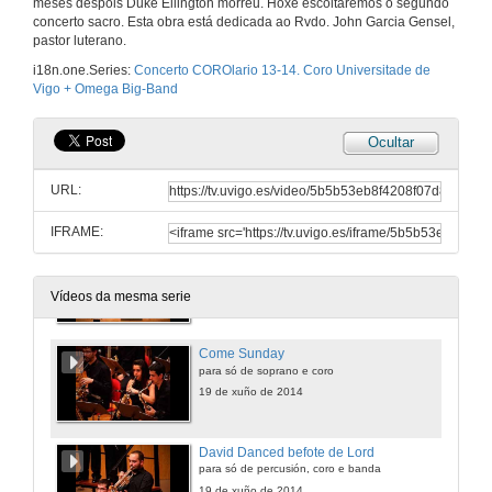
meses despois Duke Ellington morreu. Hoxe escoitaremos o segundo
concerto sacro. Esta obra está dedicada ao Rvdo. John Garcia Gensel,
pastor luterano.
Freedom & To be contendede
i18n.one.Series:
Concerto COROlario 13-14. Coro Universitade de
para coro, coro falado e banda
Vigo + Omega Big-Band
19 de xuño de 2014
Ocultar
The Shepherd
para banda
URL:
19 de xuño de 2014
IFRAME:
The majesty of god
para só de soprano, coro e banda
19 de xuño de 2014
Vídeos da mesma serie
Come Sunday
para só de soprano e coro
19 de xuño de 2014
David Danced befote de Lord
para só de percusión, coro e banda
19 de xuño de 2014