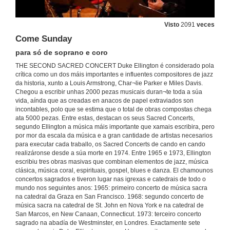
Visto
2091
veces
Heaven
para só de soprano, coro e banda
Come Sunday
19 de xuño de 2014
para só de soprano e coro
THE SECOND SACRED CONCERT Duke Ellington é considerado pola
Freedom-suite. To be contendede
crítica como un dos máis importantes e influentes compositores de jazz
para coro e banda
da historia, xunto a Louis Armstrong, Char¬lie Parker e Miles Davis.
Chegou a escribir unhas 2000 pezas musicais duran¬te toda a súa
19 de xuño de 2014
vida, aínda que as creadas en anacos de papel extraviados son
incontables, polo que se estima que o total de obras compostas chega
ata 5000 pezas. Entre estas, destacan os seus Sacred Concerts,
Freedom
segundo Ellington a música máis importante que xamais escribira, pero
para coro, saxo alto e sección de ritmos
por mor da escala da música e a gran cantidade de artistas necesarios
19 de xuño de 2014
para executar cada traballo, os Sacred Concerts de cando en cando
realizáronse desde a súa morte en 1974. Entre 1965 e 1973, Ellington
escribiu tres obras masivas que combinan elementos de jazz, música
Word you heard
clásica, música coral, espirituais, gospel, blues e danza. El chamounos
para coro e banda
concertos sagrados e tiveron lugar nas igrexas e catedrais de todo o
19 de xuño de 2014
mundo nos seguintes anos: 1965: primeiro concerto de música sacra
na catedral da Graza en San Francisco. 1968: segundo concerto de
música sacra na catedral de St. John en Nova York e na catedral de
Freedom is a Word & Sweet, fat and that
San Marcos, en New Canaan, Connecticut. 1973: terceiro concerto
para coro, recitadora e sección de ritmos
sagrado na abadía de Westminster, en Londres. Exactamente sete
19 de xuño de 2014