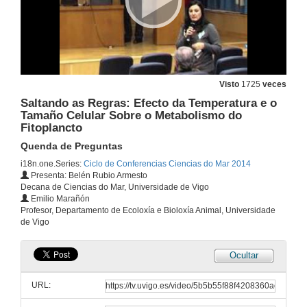
Visto
1725
veces
Saltando as Regras: Efecto da Temperatura e o
Tamaño Celular Sobre o Metabolismo do
Fitoplancto
Mecanismos de crecemento cristalino a nanoescala
Quenda de Preguntas
Presentación
i18n.one.Series:
Ciclo de Conferencias Ciencias do Mar 2014
6 de feb. de 2014
Presenta: Belén Rubio Armesto
Decana de Ciencias do Mar, Universidade de Vigo
Emilio Marañón
Mecanismos de crecemento cristalino a nanoescala
Profesor, Departamento de Ecoloxía e Bioloxía Animal, Universidade
Conferencia
de Vigo
6 de feb. de 2014
Ocultar
Mecanismos de Crecemento Cristalino a Nanoescala
Quenda de Preguntas
URL:
6 de feb. de 2014