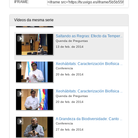
IFRAME:
Saltando as Regras: Efecto da Temperatura e o Tamaño Celular Sobre o Metabolismo do Fitoplancto
Conferencia
13 de feb. de 2014
Vídeos da mesma serie
Saltando as Regras: Efecto da Temperatura e o Tamaño Celular Sobre o Metabolismo do Fitoplancto
Quenda de Preguntas
13 de feb. de 2014
Xeohábitats: Caracterización Biofísica dos Hábitats Bentónicos
Conferencia
20 de feb. de 2014
Xeohábitats: Caracterización Biofísica dos Hábitats Bentónicos
Quenda de Preguntas
20 de feb. de 2014
A Grandeza da Biodiversidade: Canto máis coñecemos máis queda por coñecer!
Conferencia
27 de feb. de 2014