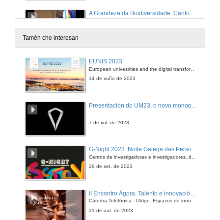
A Grandeza da Biodiversidade: Canto máis coñecemos máis queda por coñecer!
Quenda de preguntas
27 de feb. de 2014
Tamén che interesan
Respostas Microbianas aos Aportes Antropoxénicos de Materia ao Océano
EUNIS 2023
Conferencia
European univesrities and the digital transformation: challenges and opportunities ahead
6 de mar. de 2014
14 de xuño de 2023
Presentación de Diego Moldes Moreira
Presentación do UM23, o novo monopraza de UVigo Motorsport
Presentación
13 de mar. de 2014
7 de xul. de 2023
Encimas que serven para todo?
G-Night 2023. Noite Galega das Persoas Investigadoras. Conciencias creativas
Centos de investigadoras e investigadores, decenas de actividades e sete cidades
13 de mar. de 2014
29 de set. de 2023
Quenda de preguntas. Encimas que serven para todo?
II Encontro Ágora. Talento e innovación na era da transformación dixital
Cátedra Telefónica - UVigo. Espazos de innovación
13 de mar. de 2014
31 de out. de 2023