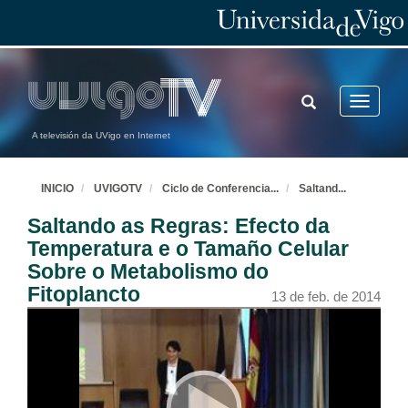
TOGGLE
Toggle
SEARCH
navigatio
A televisión da UVigo en Internet
INICIO
UVIGOTV
Ciclo de Conferencia
...
Saltand
...
Saltando as Regras: Efecto da
Temperatura e o Tamaño Celular
Sobre o Metabolismo do
Fitoplancto
13 de feb. de 2014