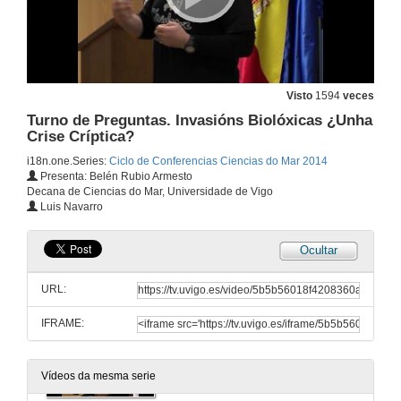
Respostas Microbianas aos Aportes Antropoxénicos de Materia ao Océano
Conferencia
6 de mar. de 2014
Visto
1594
veces
Presentación de Diego Moldes Moreira
Presentación
Turno de Preguntas. Invasións Biolóxicas ¿Unha
13 de mar. de 2014
Crise Críptica?
i18n.one.Series:
Ciclo de Conferencias Ciencias do Mar 2014
Presenta: Belén Rubio Armesto
Encimas que serven para todo?
Decana de Ciencias do Mar, Universidade de Vigo
Luis Navarro
13 de mar. de 2014
Ocultar
Quenda de preguntas. Encimas que serven para todo?
URL:
13 de mar. de 2014
IFRAME:
Invasións Biolóxicas. Unha Crise Críptica?
Conferencia
20 de mar. de 2014
Vídeos da mesma serie