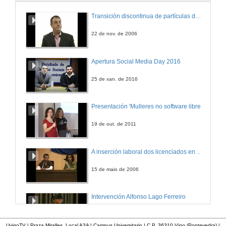
How to break and make bonds/minerals: from mountain tops to the open ocean
Transición discontinua de partículas de microgel termosensible
3 de abr. de 2014
22 de nov. de 2006
Quenda de preguntas. How to break and make bonds/minerals: from mountain tops to the open ocean
Apertura Social Media Day 2016
3 de abr. de 2014
25 de xan. de 2016
Presentación de Alexandre Jacobo Cabrera Crespo
Presentación 'Mulleres no software libre'
14 de abr. de 2014
19 de out. de 2011
Modelización numérica como ferramenta para a protección das nosas costas
A inserción laboral dos licenciados en Ciencias do Mar: a carreira investigadora
14 de abr. de 2014
15 de maio de 2006
Quenda de preguntas. Modelización numérica como herramienta para la protección de nuestras costas
Intervención Alfonso Lago Ferreiro
14 de abr. de 2014
13 de xuño de 2012
UvigoTV | Praza Miralles. Local A3A | Campus Universitario | C.P. 36310 Vigo (Pontevedra) |