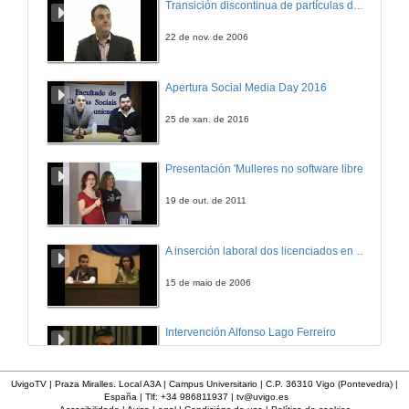
Transición discontinua de partículas de microgel termosensible
14 de abr. de 2014
22 de nov. de 2006
Quecemento oceánico en áreas de afloramento costeiro
Apertura Social Media Day 2016
8 de maio de 2014
25 de xan. de 2016
Quenda de preguntas. Quecemeto oceánico en áreas de afloramento costeiro
Presentación 'Mulleres no software libre'
8 de maio de 2014
19 de out. de 2011
Reflexións sobre ecoloxía, evolución e conservación desde a historia natural
A inserción laboral dos licenciados en Ciencias do Mar: a carreira investigadora
15 de maio de 2014
15 de maio de 2006
Quenda de preguntas. Reflexións sobre ecoloxía, evolución e conservación desde a historia natural
Intervención Alfonso Lago Ferreiro
15 de maio de 2014
13 de xuño de 2012
UvigoTV | Praza Miralles. Local A3A | Campus Universitario | C.P. 36310 Vigo (Pontevedra) |
España | Tlf: +34 986811937 |
tv@uvigo.es