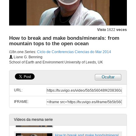
20 de mar. de 2014
Presentación de Gustavo M. Martins e Pablo Presa
Visto
1622
veces
How to break and make bonds/minerals: from
27 de mar. de 2014
mountain tops to the open ocean
i18n.one.Series:
Ciclo de Conferencias Ciencias do Mar 2014
Ecoloxía e conservación das lapas nas Azores
Liane G. Benning
Conferencia
School of Earth and Environment University of Leeds, UK
27 de mar. de 2014
Ocultar
Quenda de preguntas. Ecoloxía e conservación das lapas nas Azores
URL:
27 de mar. de 2014
IFRAME:
Presentación de Liane G. Benning por Luis Gago Duport
3 de abr. de 2014
Vídeos da mesma serie
How to break and make bonds/minerals: from mountain tops to the open ocean