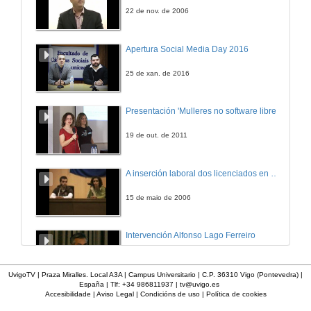
27 de mar. de 2014
22 de nov. de 2006
Presentación de Liane G. Benning por Luis Gago Duport
Apertura Social Media Day 2016
3 de abr. de 2014
25 de xan. de 2016
How to break and make bonds/minerals: from mountain tops to the open ocean
Presentación 'Mulleres no software libre'
3 de abr. de 2014
19 de out. de 2011
Quenda de preguntas. How to break and make bonds/minerals: from mountain tops to the open ocean
A inserción laboral dos licenciados en Ciencias do Mar: a carreira investigadora
3 de abr. de 2014
15 de maio de 2006
Presentación de Alexandre Jacobo Cabrera Crespo
Intervención Alfonso Lago Ferreiro
14 de abr. de 2014
13 de xuño de 2012
UvigoTV | Praza Miralles. Local A3A | Campus Universitario | C.P. 36310 Vigo (Pontevedra) |
España | Tlf: +34 986811937 |
tv@uvigo.es
Modelización numérica como ferramenta para a protección das nosas costas
Accesibilidade
|
Aviso Legal
|
Condicións de uso
|
Política de cookies
Apertura da xornada "Smart-Energy, Smart-City"