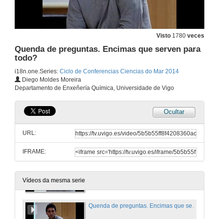
27 de feb. de 2014
A Grandeza da Biodiversidade: Canto máis coñecemos máis queda por coñecer!
Visto
1780
veces
Quenda de preguntas
Quenda de preguntas. Encimas que serven para
27 de feb. de 2014
todo?
i18n.one.Series:
Ciclo de Conferencias Ciencias do Mar 2014
Respostas Microbianas aos Aportes Antropoxénicos de Materia ao Océano
Diego Moldes Moreira
Conferencia
Departamento de Enxeñería Química, Universidade de Vigo
6 de mar. de 2014
Ocultar
Presentación de Diego Moldes Moreira
Presentación
URL:
13 de mar. de 2014
IFRAME:
Encimas que serven para todo?
13 de mar. de 2014
Vídeos da mesma serie
Quenda de preguntas. Encimas que serven para todo?