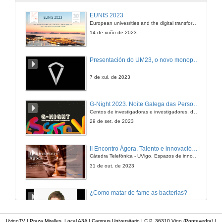
Turno de Preguntas. Invasións Biolóxicas ¿Unha Crise Críptica?
EUNIS 2023
European univesrities and the digital transformation: challenges and opportunities ahead
20 de mar. de 2014
14 de xuño de 2023
Presentación de Gustavo M. Martins e Pablo Presa
Presentación do UM23, o novo monopraza de UVigo Motorsport
27 de mar. de 2014
7 de xul. de 2023
Ecoloxía e conservación das lapas nas Azores
G-Night 2023. Noite Galega das Persoas Investigadoras. Conciencias creativas
Conferencia
Centos de investigadoras e investigadores, decenas de actividades e sete cidades
27 de mar. de 2014
29 de set. de 2023
Quenda de preguntas. Ecoloxía e conservación das lapas nas Azores
II Encontro Ágora. Talento e innovación na era da transformación dixital
Cátedra Telefónica - UVigo. Espazos de innovación
27 de mar. de 2014
31 de out. de 2023
Presentación de Liane G. Benning por Luis Gago Duport
¿Como matar de fame as bacterias?
3 de abr. de 2014
20 de dec. de 2012
UvigoTV | Praza Miralles. Local A3A | Campus Universitario | C.P. 36310 Vigo (Pontevedra) |