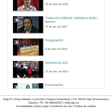
26 de abr. de 2017
23 de maio de 2011
Números ata o 1000
Traducción editorial: calidade e xestión de proxectos
Apertura
26 de abr. de 2017
17 de set. de 2007
Números ata o millón
Inauguración
26 de abr. de 2017
8 de maio de 2010
Apertura do acto
27 de xan. de 2012
Presentación
23 de abr. de 2014
UvigoTV | Praza Miralles. Local A3A | Campus Universitario | C.P. 36310 Vigo (Pontevedra) |
España | Tlf: +34 986811937 |
tv@uvigo.es
Accesibilidade
|
Aviso Legal
|
Condicións de uso
|
Política de cookies
Intervención de Francisco Fernández