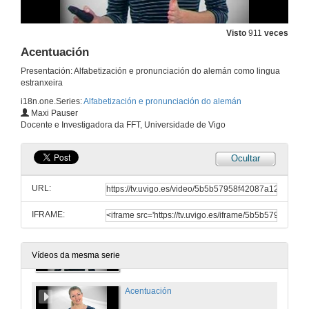
26 de abr. de 2017
Visto
911
veces
O inicio vocálico duro [|]
Acentuación
26 de abr. de 2017
Presentación: Alfabetización e pronunciación do alemán como lingua
estranxeira
i18n.one.Series:
Alfabetización e pronunciación do alemán
Días da semana
Maxi Pauser
Docente e Investigadora da FFT, Universidade de Vigo
26 de abr. de 2017
Ocultar
Meses e estacións
URL:
26 de abr. de 2017
IFRAME:
Cores
26 de abr. de 2017
Vídeos da mesma serie
Acentuación