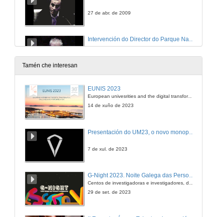
27 de abr. de 2009
Intervención do Director do Parque Nacional Illas Atlanticas
27 de abr. de 2009
Tamén che interesan
Intervención do Director do Museo do Mar
EUNIS 2023
European univesrities and the digital transformation: challenges and opportunities ahead
27 de abr. de 2009
14 de xuño de 2023
Intervención de Santiago Hernández
Presentación do UM23, o novo monopraza de UVigo Motorsport
27 de abr. de 2009
7 de xul. de 2023
Intervención da Vicerreitora de Investigación
G-Night 2023. Noite Galega das Persoas Investigadoras. Conciencias creativas
Centos de investigadoras e investigadores, decenas de actividades e sete cidades
27 de abr. de 2009
29 de set. de 2023
Presentación