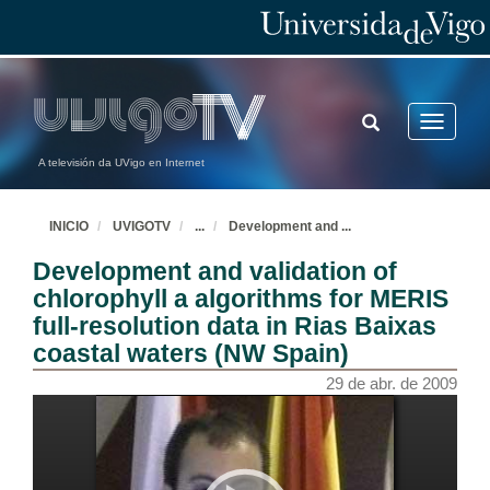
TOGGLE
Toggle
SEARCH
navigatio
A televisión da UVigo en Internet
INICIO
UVIGOTV
...
Development and
...
Development and validation of
chlorophyll a algorithms for MERIS
full-resolution data in Rias Baixas
coastal waters (NW Spain)
29 de abr. de 2009