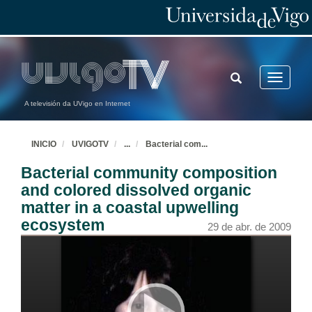
TOGGLE
Toggle
SEARCH
navigatio
A televisión da UVigo en Internet
INICIO
UVIGOTV
...
Bacterial com
...
Bacterial community composition
and colored dissolved organic
matter in a coastal upwelling
ecosystem
29 de abr. de 2009