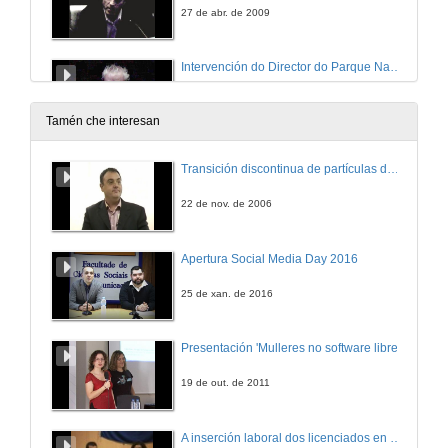
27 de abr. de 2009
Intervención do Director do Parque Nacional Illas Atlanticas
27 de abr. de 2009
Tamén che interesan
Intervención do Director do Museo do Mar
Transición discontinua de partículas de microgel termosensible
27 de abr. de 2009
22 de nov. de 2006
Intervención de Santiago Hernández
Apertura Social Media Day 2016
27 de abr. de 2009
25 de xan. de 2016
Intervención da Vicerreitora de Investigación
Presentación 'Mulleres no software libre'
27 de abr. de 2009
19 de out. de 2011
Presentación
A inserción laboral dos licenciados en Ciencias do Mar: a carreira investigadora