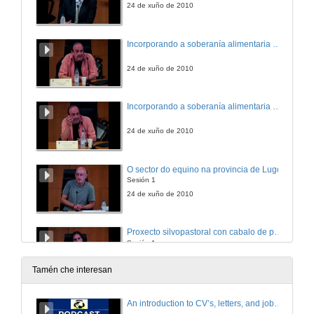
24 de xuño de 2010
Incorporando a soberanía alimentaria á agroecoloxía
24 de xuño de 2010
Incorporando a soberanía alimentaria á agroecoloxía. Quenda de preguntas
24 de xuño de 2010
O sector do equino na provincia de Lugo
Sesión 1
24 de xuño de 2010
Proxecto silvopastoral con cabalo de pura raza galega
Sesión 1
24 de xuño de 2010
Tamén che interesan
Produción de carne de poldro nun sistema de monte en Galicia
An introduction to CV’s, letters, and job searching
Sesión 1