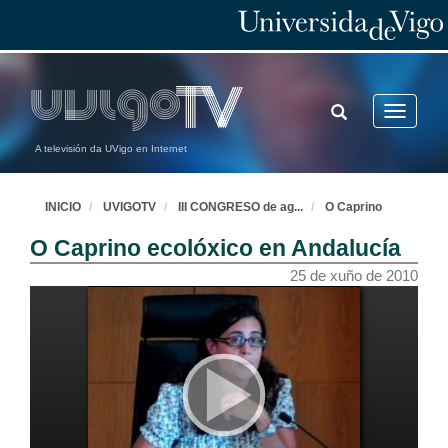
TOGGLE
Toggle
SEARCH
navigatio
A televisión da UVigo en Internet
INICIO
UVIGOTV
III CONGRESO de ag
...
O Caprino
O Caprino ecolóxico en Andalucía
25 de xuño de 2010