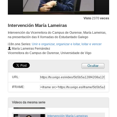
Visto
2370
veces
Intervención María Lameiras
Intervención da Vicerreitora do Campus de Ourense, María Lameiras,
na presentación das II Xornadas do Estudantado Galego
i18n.one.Series:
Unir e organizar, organizar e loitar, loitar e vencer
María Lameiras Fernández
Vicerreitora do Campus de Ourense, Universidade de Vigo
Ocultar
Presentación
URL:
21 de nov. de 2011
IFRAME:
Intervención María Elisa Alén
21 de nov. de 2011
Vídeos da mesma serie
Intervención María Lameiras