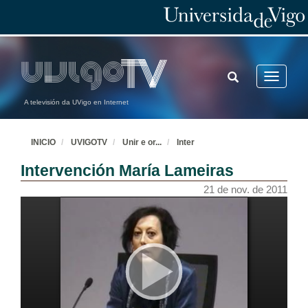
TOGGLE
Toggle
SEARCH
navigatio
A televisión da UVigo en Internet
INICIO
UVIGOTV
Unir e or
...
Inter
Intervención María Lameiras
21 de nov. de 2011