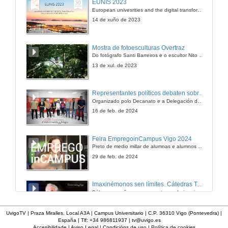
EUNIS 2023
European univesrities and the digital transformation: challenges and opportunities ahead
21 de nov. de 2011
14 de xuño de 2023
Presentación
Mostra de fotoesculturas Overtraz
Do fotógrafo Santi Barreiros e o escultor Nito Contreras.
21 de nov. de 2011
13 de xul. de 2023
Xogos Populares
Representantes políticos debaten sobre educación e xuventude no campus de Pontevedra
Organizado polo Decanato e a Delegación de Alumnado de Dirección e Xestión Pública e coa participación de candidatos de PP, BNG, PSOE, Sumar e Podemos
21 de nov. de 2011
16 de feb. de 2024
Música Tradicional
Feira EmpregoinCampus Vigo 2024
Preto de medio millar de alumnas e alumnos buscan coñecer máis de preto as oportunidades que lles achegan as arredor de medio cento de empresas que participan na edición viguesa da feira. Xunto coa visita aos stands, durante a feria desenvólvense varias actividades complementarias, como obradoiros, conversas, mesas redondas ou o pasaporte de empregabilidade, un espazo no que poderán recibir asesoramento sobre o seu CV.
21 de nov. de 2011
29 de feb. de 2024
Presentación
Imaxinémonos sen límites. Cátedras Telefónica
Sólo quen coñece as preguntas pode imaxinar novas respostas
23 de nov. de 2011
22 de abr. de 2024
UvigoTV | Praza Miralles. Local A3A | Campus Universitario | C.P. 36310 Vigo (Pontevedra) |
España | Tlf: +34 986811937 |
tv@uvigo.es
A Emigración Galega á América
Accesibilidade
|
Aviso Legal
|
Condicións de uso
|
Política de cookies