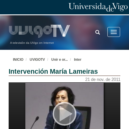
TOGGLE
Toggle
SEARCH
navigatio
A televisión da UVigo en Internet
INICIO
UVIGOTV
Unir e or
...
Inter
Intervención María Lameiras
21 de nov. de 2011