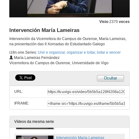
Visto
2370
veces
Intervención María Lameiras
Intervención da Vicerreitora do Campus de Ourense, María Lameiras,
na presentación das II Xornadas do Estudantado Galego
i18n.one.Series:
Unir e organizar, organizar e loitar, loitar e vencer
María Lameiras Fernández
Vicerreitora do Campus de Ourense, Universidade de Vigo
Ocultar
Presentación
URL:
21 de nov. de 2011
IFRAME:
Intervención María Elisa Alén
21 de nov. de 2011
Vídeos da mesma serie
Intervención María Lameiras