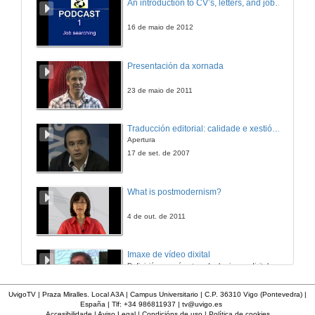
An introduction to CV’s, letters, and job searching
21 de nov. de 2011
16 de maio de 2012
Presentación
Presentación da xornada
21 de nov. de 2011
23 de maio de 2011
Xogos Populares
Traducción editorial: calidade e xestión de proxectos
Apertura
21 de nov. de 2011
17 de set. de 2007
Música Tradicional
What is postmodernism?
21 de nov. de 2011
4 de out. de 2011
Presentación
Imaxe de vídeo dixital
Definición e parámetros dunha imaxe dixital. Resolución e Aspecto. Profundidade da cor. Compresión. Frame por segundo. Entrelazado. Campos, cadros
23 de nov. de 2011
7 de nov. de 2005
UvigoTV | Praza Miralles. Local A3A | Campus Universitario | C.P. 36310 Vigo (Pontevedra) |
España | Tlf: +34 986811937 |
tv@uvigo.es
A Emigración Galega á América
Accesibilidade
|
Aviso Legal
|
Condicións de uso
|
Política de cookies