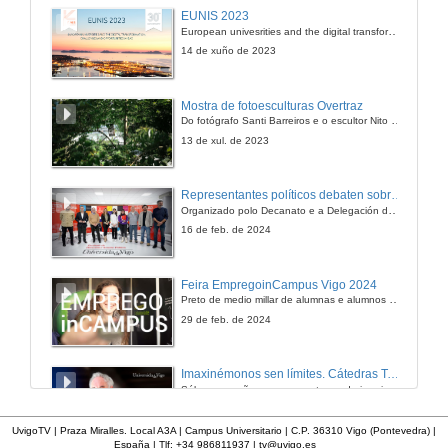
A Emigración Galega á América
EUNIS 2023
European univesrities and the digital transformation: challenges and opportunities ahead
23 de nov. de 2011
14 de xuño de 2023
Quenda de Preguntas
Mostra de fotoesculturas Overtraz
Do fotógrafo Santi Barreiros e o escultor Nito Contreras.
23 de nov. de 2011
13 de xul. de 2023
Presentación
Representantes políticos debaten sobre educación e xuventude no campus de Pontevedra
Organizado polo Decanato e a Delegación de Alumnado de Dirección e Xestión Pública e coa participación de candidatos de PP, BNG, PSOE, Sumar e Podemos
28 de nov. de 2011
16 de feb. de 2024
Galiza ten Economía de Seu
Feira EmpregoinCampus Vigo 2024
Preto de medio millar de alumnas e alumnos buscan coñecer máis de preto as oportunidades que lles achegan as arredor de medio cento de empresas que participan na edición viguesa da feira. Xunto coa visita aos stands, durante a feria desenvólvense varias actividades complementarias, como obradoiros, conversas, mesas redondas ou o pasaporte de empregabilidade, un espazo no que poderán recibir asesoramento sobre o seu CV.
28 de nov. de 2011
29 de feb. de 2024
Presentación
Imaxinémonos sen límites. Cátedras Telefónica
Sólo quen coñece as preguntas pode imaxinar novas respostas
28 de nov. de 2011
22 de abr. de 2024
UvigoTV | Praza Miralles. Local A3A | Campus Universitario | C.P. 36310 Vigo (Pontevedra) |
España | Tlf: +34 986811937 |
tv@uvigo.es