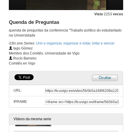
Intervención María Lameiras
21 de nov. de 2011
Visto
2253
veces
Quenda de Preguntas
Intervención Salustiano Mato
quenda de preguntas da conferencia "Traballo político do estudantado
na Universidade
21 de nov. de 2011
i18n.one.Series:
Unir e organizar, organizar e loitar, loitar e vencer
Iago Gómez
Membro dos Comités, Universidade de Vigo
Presentación
Rocío Barreiro
Comités en Vigo
21 de nov. de 2011
Ocultar
Intervención de Iago Gómez
URL:
21 de nov. de 2011
IFRAME:
Intervención de Rocío Barreiro
21 de nov. de 2011
Vídeos da mesma serie