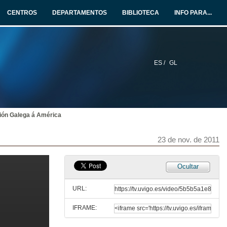
21 de nov. de 2011
CENTROS
DEPARTAMENTOS
BIBLIOTECA
INFO PARA...
Quenda de Preguntas
21 de nov. de 2011
ES /
GL
Presentación
21 de nov. de 2011
ión Galega á América
Xogos Populares
21 de nov. de 2011
23 de nov. de 2011
Música Tradicional
Ocultar
21 de nov. de 2011
URL:
IFRAME:
Presentación