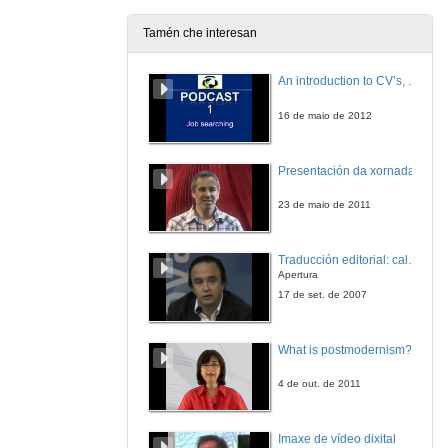
28 de nov. de 2011
Tamén che interesan
Economías Alternativas. Cuba
An introduction to CV’s, letters, and job searching
28 de nov. de 2011
16 de maio de 2012
Presentación
Presentación da xornada
29 de nov. de 2011
23 de maio de 2011
Intervención Iago Varela
Traducción editorial: calidade e xestión de proxectos
29 de nov. de 2011
Apertura
17 de set. de 2007
Intervención Luis Castelo
What is postmodernism?
29 de nov. de 2011
4 de out. de 2011
Intervención Vitor Vázquez
Imaxe de vídeo dixital
29 de nov. de 2011