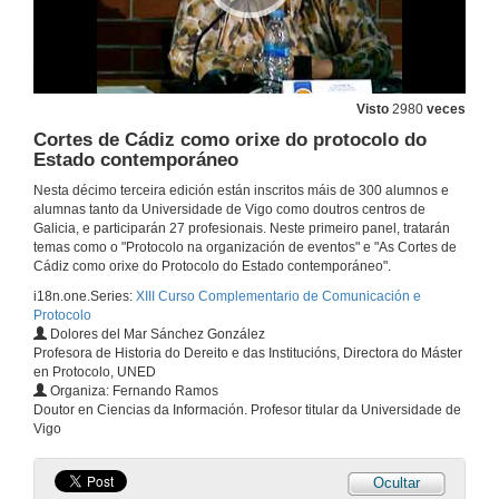
17 de maio de 2013
Intervención de Fernando Ramos
Visto
2980
veces
Cortes de Cádiz como orixe do protocolo do
17 de maio de 2013
Estado contemporáneo
Nesta décimo terceira edición están inscritos máis de 300 alumnos e
Intervención de Alfonso Cabaleiro
alumnas tanto da Universidade de Vigo como doutros centros de
Galicia, e participarán 27 profesionais. Neste primeiro panel, tratarán
17 de maio de 2013
temas como o "Protocolo na organización de eventos" e "As Cortes de
Cádiz como orixe do Protocolo do Estado contemporáneo".
i18n.one.Series:
XIII Curso Complementario de Comunicación e
Intervención de Ernesto Pedrosa
Protocolo
Dolores del Mar Sánchez González
17 de maio de 2013
Profesora de Historia do Dereito e das Institucións, Directora do Máster
en Protocolo, UNED
Organiza: Fernando Ramos
Intervención de Juan Manuel Corbacho
Doutor en Ciencias da Información. Profesor titular da Universidade de
Vigo
17 de maio de 2013
Ocultar
Apertura do Primeiro Panel