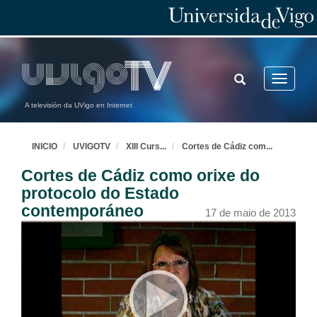
TOGGLE
Toggle
SEARCH
navigatio
A televisión da UVigo en Internet
INICIO
UVIGOTV
XIII Curs
...
Cortes de Cádiz com
...
Cortes de Cádiz como orixe do
protocolo do Estado
contemporáneo
17 de maio de 2013
Intervención de Juan Manuel Corbacho