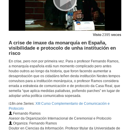
17 de maio de 2013
Presentación de Dolores del Mar Sánchez González
17 de maio de 2013
Visto
2395
veces
A crise de imaxe da monarquía en España,
Cortes de Cádiz como orixe do protocolo do Estado contemporáneo
visibilidade e protocolo de unha institución en
risco
17 de maio de 2013
En crise, pero non por primeira vez. Para o profesor Fernando Ramos,
a monarquía española está nun momento complicado pero antes
houbo outros ao longo da historia, que foron facendo aumentar a
Presentación de Martha González Peláez
desaprobación que os cidadáns teñen desta institución Nestes tempos
convulsos para a institución monárquica, o profesor Ramos considera
17 de maio de 2013
errada a estratexia de comunicación e de protocolo da Casa Real, que
semella “que aplica medidas paliativas, poñendo parches” en lugar de
adoptar unha política comunicativa sopesada.
A xestión de grandes espazos públicos na organización de eventos
i18n.one.Series:
XIII Curso Complementario de Comunicación e
Protocolo
17 de maio de 2013
Fernando Ramos
Asesor da Organización Internacional de Ceremonial e Protocolo
Organiza: Fernando Ramos
Presentación de Olga Casal
Doutor en Ciencias da Información. Profesor titular da Universidade de