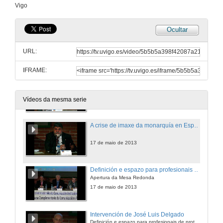
Vigo
17 de maio de 2013
Ocultar
Técnicas, recursos e problemas de protocolo na organización de eventos
URL:
17 de maio de 2013
IFRAME:
Presentación de Fernando Ramos
17 de maio de 2013
Vídeos da mesma serie
A crise de imaxe da monarquía en España, visibilidade e protocolo de unha institución en risco
17 de maio de 2013
Definición e espazo para profesionais de protocolo en España, camiños de formación e recoñecemento público
Apertura da Mesa Redonda
17 de maio de 2013
Intervención de José Luis Delgado
Definición e espazo para profesionais de protocolo en España, camiños de formación e recoñecemento público