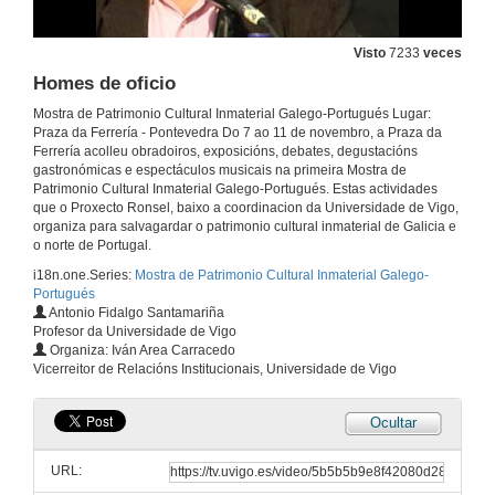
Actuación das Cantareiras Dignas del Querer de Pontecaldelas
Visto
7233
veces
Homes de oficio
10 de nov. de 2007
Mostra de Patrimonio Cultural Inmaterial Galego-Portugués Lugar:
Praza da Ferrería - Pontevedra Do 7 ao 11 de novembro, a Praza da
Actuación das Pandereteiras de Toutón
Ferrería acolleu obradoiros, exposicións, debates, degustacións
gastronómicas e espectáculos musicais na primeira Mostra de
10 de nov. de 2007
Patrimonio Cultural Inmaterial Galego-Portugués. Estas actividades
que o Proxecto Ronsel, baixo a coordinacion da Universidade de Vigo,
organiza para salvagardar o patrimonio cultural inmaterial de Galicia e
Actuación de Paco o Gaiteiro
o norte de Portugal.
i18n.one.Series:
Mostra de Patrimonio Cultural Inmaterial Galego-
10 de nov. de 2007
Portugués
Antonio Fidalgo Santamariña
Profesor da Universidade de Vigo
Actuación das Pandereteiras Herba Verde
Organiza: Iván Area Carracedo
Vicerreitor de Relacións Institucionais, Universidade de Vigo
10 de nov. de 2007
Ocultar
Actuación da Charanga de Ultreia
URL:
10 de nov. de 2007