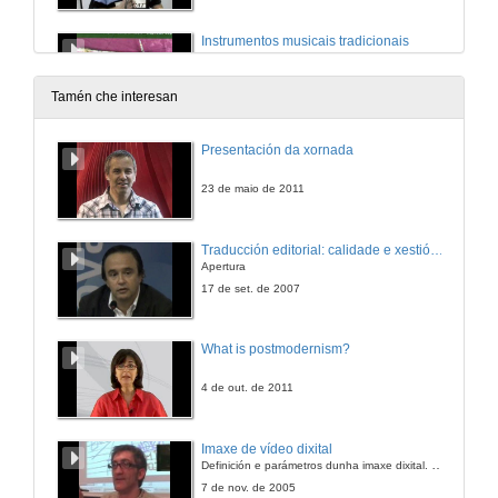
Instrumentos musicais tradicionais
11 de nov. de 2007
Tamén che interesan
Ferramentas dos oficios de capador, afiador e ebanista
Presentación da xornada
11 de nov. de 2007
23 de maio de 2011
Exposición de plantas medicinais
Traducción editorial: calidade e xestión de proxectos
Apertura
11 de nov. de 2007
17 de set. de 2007
Ferramentas agrarias cedidas polo Museo Listre de Oseira
What is postmodernism?
11 de nov. de 2007
4 de out. de 2011
Traxes tradicionais galegos de garda e de cotío do século XVIII-XIX
Imaxe de vídeo dixital
Definición e parámetros dunha imaxe dixital. Resolución e Aspecto. Profundidade da cor. Compresión. Frame por segundo. Entrelazado. Campos, cadros
11 de nov. de 2007
7 de nov. de 2005