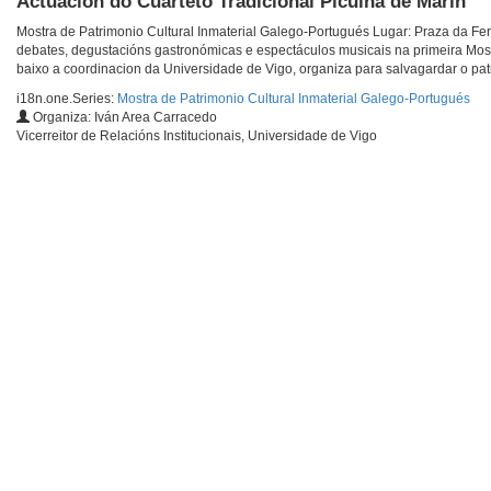
Actuación do Cuarteto Tradicional Picuíña de Marín
Mostra de Patrimonio Cultural Inmaterial Galego-Portugués Lugar: Praza da Fer
debates, degustacións gastronómicas e espectáculos musicais na primeira Most
baixo a coordinacion da Universidade de Vigo, organiza para salvagardar o patri
i18n.one.Series:
Mostra de Patrimonio Cultural Inmaterial Galego-Portugués
Organiza: Iván Area Carracedo
Vicerreitor de Relacións Institucionais, Universidade de Vigo