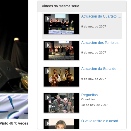
9 de nov. de 2007
Vídeos da mesma serie
Actuación do Cuarteto Tradicional Picuíña de Marín
9 de nov. de 2007
Actuación dos Terribles de Donas
9 de nov. de 2007
Actuación da Gaita de Sarandón
9 de nov. de 2007
Regueifas
Obradoiro
10 de nov. de 2007
O vello rastro e o acordeón
Visto
4870
veces