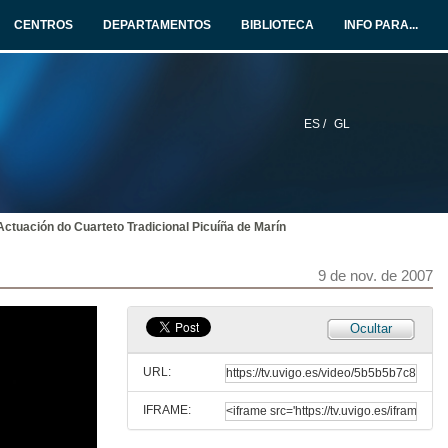
9 de nov. de 2007
CENTROS
DEPARTAMENTOS
BIBLIOTECA
INFO PARA...
O Besadoiro
9 de nov. de 2007
ES /
GL
A Seitura
9 de nov. de 2007
Actuación do Cuarteto Tradicional Picuíña de Marín
A Sega
9 de nov. de 2007
9 de nov. de 2007
Antroidos Ribeirao de Chantada, Laza e Xinzo de Limia
Ocultar
9 de nov. de 2007
URL:
IFRAME:
Entrevista antroido veciños da Ribiera de Chantada