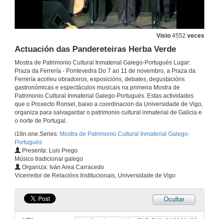
10 de nov. de 2007
Actuación dos Caretos de Podence
Visto
4552
veces
Actuación das Pandereteiras Herba Verde
10 de nov. de 2007
Mostra de Patrimonio Cultural Inmaterial Galego-Portugués Lugar:
Praza da Ferrería - Pontevedra Do 7 ao 11 de novembro, a Praza da
Actuación dos Pauliteiros de Sendim
Ferrería acolleu obradoiros, exposicións, debates, degustacións
gastronómicas e espectáculos musicais na primeira Mostra de
10 de nov. de 2007
Patrimonio Cultural Inmaterial Galego-Portugués. Estas actividades
que o Proxecto Ronsel, baixo a coordinacion da Universidade de Vigo,
organiza para salvagardar o patrimonio cultural inmaterial de Galicia e
Actuación dos Zés Pereiras de Vilaverde
o norte de Portugal.
i18n.one.Series:
Mostra de Patrimonio Cultural Inmaterial Galego-
10 de nov. de 2007
Portugués
Presenta: Luis Prego
Músico tradicional galego
Actuación das Cantareiras Dignas del Querer de Pontecaldelas
Organiza: Iván Area Carracedo
Vicerreitor de Relacións Institucionais, Universidade de Vigo
10 de nov. de 2007
Ocultar
Actuación das Pandereteiras de Toutón