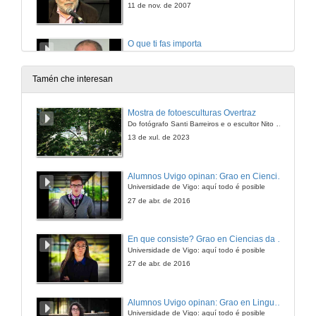
11 de nov. de 2007
O que ti fas importa
11 de nov. de 2007
Tamén che interesan
Actuación do grupo Ruote
Mostra de fotoesculturas Overtraz
Do fotógrafo Santi Barreiros e o escultor Nito Contreras.
11 de nov. de 2007
13 de xul. de 2023
A Cabana das Palabras
Alumnos Uvigo opinan: Grao en Ciencias da Linguaxe e Estudos Literarios
Universidade de Vigo: aquí todo é posible
11 de nov. de 2007
27 de abr. de 2016
Instrumentos musicais tradicionais
En que consiste? Grao en Ciencias da Linguaxe e Estudos Literarios
Universidade de Vigo: aquí todo é posible
11 de nov. de 2007
27 de abr. de 2016
Ferramentas dos oficios de capador, afiador e ebanista
Alumnos Uvigo opinan: Grao en Linguas Estranxeiras
Universidade de Vigo: aquí todo é posible