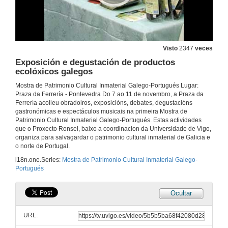
O que ti fas importa
11 de nov. de 2007
Visto
2347
veces
Exposición e degustación de productos
Actuación do grupo Ruote
ecolóxicos galegos
Mostra de Patrimonio Cultural Inmaterial Galego-Portugués Lugar:
11 de nov. de 2007
Praza da Ferrería - Pontevedra Do 7 ao 11 de novembro, a Praza da
Ferrería acolleu obradoiros, exposicións, debates, degustacións
gastronómicas e espectáculos musicais na primeira Mostra de
A Cabana das Palabras
Patrimonio Cultural Inmaterial Galego-Portugués. Estas actividades
que o Proxecto Ronsel, baixo a coordinacion da Universidade de Vigo,
11 de nov. de 2007
organiza para salvagardar o patrimonio cultural inmaterial de Galicia e
o norte de Portugal.
Instrumentos musicais tradicionais
i18n.one.Series:
Mostra de Patrimonio Cultural Inmaterial Galego-
Portugués
11 de nov. de 2007
Ocultar
Ferramentas dos oficios de capador, afiador e ebanista
URL:
11 de nov. de 2007