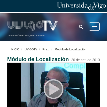
TOGGLE
Toggle
SEARCH
navigatio
A televisión da UVigo en Internet
INICIO
UVIGOTV
Pre
...
Módulo de Localización
Módulo de Localización
20 de set. de 2013