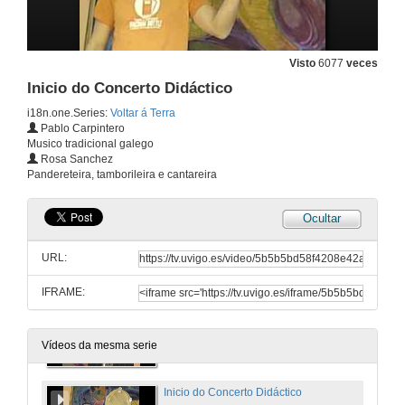
Visto
6077
veces
Inicio do Concerto Didáctico
i18n.one.Series:
Voltar á Terra
Pablo Carpintero
Musico tradicional galego
Rosa Sanchez
Pandereteira, tamborileira e cantareira
Ocultar
URL:
IFRAME:
Presentación do acto
27 de mar. de 2008
Vídeos da mesma serie
Inicio do Concerto Didáctico