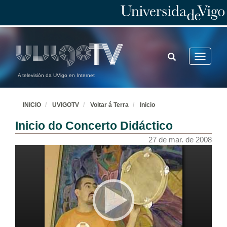
TOGGLE
Toggle
SEARCH
navigatio
A televisión da UVigo en Internet
INICIO
UVIGOTV
Voltar á Terra
Inicio
Inicio do Concerto Didáctico
27 de mar. de 2008