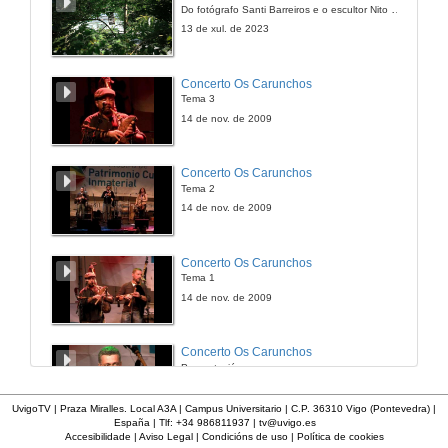
Do fotógrafo Santi Barreiros e o escultor Nito Contreras.
27 de mar. de 2008
13 de xul. de 2023
Gaita de fol
Concerto Os Carunchos
Tema 3
27 de mar. de 2008
14 de nov. de 2009
Birimbao
Concerto Os Carunchos
Tema 2
27 de mar. de 2008
14 de nov. de 2009
A lata
Concerto Os Carunchos
Tema 1
27 de mar. de 2008
14 de nov. de 2009
Requinta
Concerto Os Carunchos
Presentación
27 de mar. de 2008
14 de nov. de 2009
UvigoTV | Praza Miralles. Local A3A | Campus Universitario | C.P. 36310 Vigo (Pontevedra) |
España | Tlf: +34 986811937 |
tv@uvigo.es
Acordeon
Accesibilidade
|
Aviso Legal
|
Condicións de uso
|
Política de cookies
Actuación Tanto Nos Ten