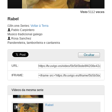
27 de mar. de 2008
Visto
5112
veces
Folla
Rabel
27 de mar. de 2008
i18n.one.Series:
Voltar á Terra
Pablo Carpintero
Musico tradicional galego
Gaita de Sabugueiro
Rosa Sanchez
Pandereteira, tamborileira e cantareira
27 de mar. de 2008
Ocultar
Corno de cabra
URL:
27 de mar. de 2008
IFRAME:
Gaita de catro voces
Vídeos da mesma serie
27 de mar. de 2008
Rabel