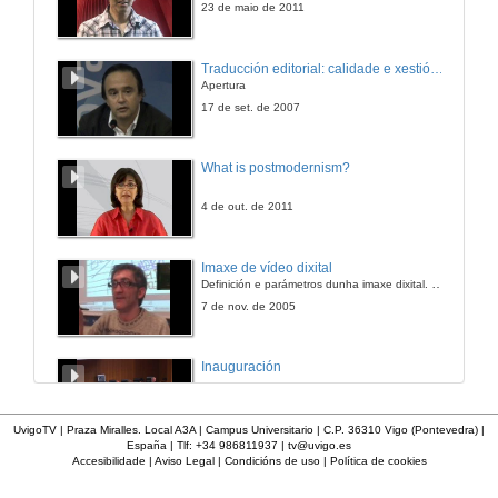
23 de maio de 2011
Traducción editorial: calidade e xestión de proxectos
Apertura
17 de set. de 2007
What is postmodernism?
4 de out. de 2011
Imaxe de vídeo dixital
Definición e parámetros dunha imaxe dixital. Resolución e Aspecto. Profundidade da cor. Compresión. Frame por segundo. Entrelazado. Campos, cadros
7 de nov. de 2005
Inauguración
8 de maio de 2010
UvigoTV | Praza Miralles. Local A3A | Campus Universitario | C.P. 36310 Vigo (Pontevedra) |
España | Tlf: +34 986811937 |
tv@uvigo.es
Accesibilidade
|
Aviso Legal
|
Condicións de uso
|
Política de cookies
A inserción laboral dos licenciados en Ciencias do Mar: a carreira investigadora