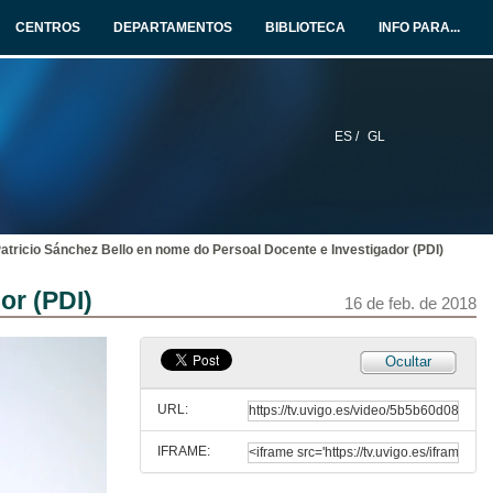
16 de feb. de 2018
CENTROS
DEPARTAMENTOS
BIBLIOTECA
INFO PARA...
Primeiro Video de homenaxe ó persoal xubilado da Universidade de Vigo
Compañeiros lembran vivencias con Camiño Noia Campos, Luis Rodriguez Ennes, Uxío Vázquez Rial, Luis Romaní Martínez, Xulio Pardellas de Blas
15 de feb. de 2018
ES /
GL
Presentación de Silvia Penide e Carla López
16 de feb. de 2018
Patricio Sánchez Bello en nome do Persoal Docente e Investigador (PDI)
Silvia Penide e Carla López interpretan "Sen dubida"
or (PDI)
16 de feb. de 2018
16 de feb. de 2018
Presentacion de Rosa Bernal e Patricio Sanchez Bello
Ocultar
16 de feb. de 2018
URL:
IFRAME:
Intervención de Rosa Bernal en nome do Persoal Administrativo e de Servicios (PAS)
Rosa Bernal rememorou boa parte da súa experiencia profesional, dende o Hotel Moderno ata o Servizo de Retribucións e Seguros Sociais