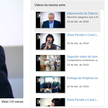
16 de feb. de 2018
Vídeos da mesma serie
Intervención de Patricio Sánchez Bello en nome do Persoal Docente e Investigador (PDI)
Sánchez asegurou que a formación das novas xeracións “é un dos mellores traballos que se pode ter"
16 de feb. de 2018
Silvia Penide e Carla López interpretan "Más de lo normal"
16 de feb. de 2018
Segundo video de homenaje al personal jubilado de la Universidad de Vigo
Compañeiros rememoran vivencias con Federico Vilas Martín, Casilda Encinas Álvarez, Eugenia Carbal Bobillo, Juan Fernando de Laiglesia González de Per
15 de feb. de 2018
Entrega de Insignias ós homenaxeados
16 de feb. de 2018
Silvia Penide y Carla López interpretan "Soy feliz"
Visto
246
veces
16 de feb. de 2018