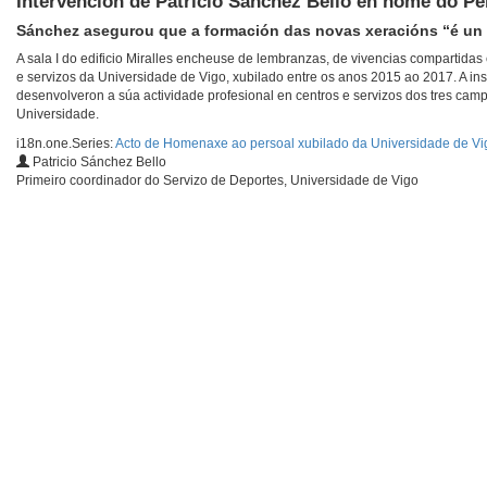
Intervención de Patricio Sánchez Bello en nome do Pe
Sánchez asegurou que a formación das novas xeracións “é un d
A sala I do edificio Miralles encheuse de lembranzas, de vivencias compartidas
e servizos da Universidade de Vigo, xubilado entre os anos 2015 ao 2017. A in
desenvolveron a súa actividade profesional en centros e servizos dos tres campu
Universidade.
i18n.one.Series:
Acto de Homenaxe ao persoal xubilado da Universidade de Vi
Patricio Sánchez Bello
Primeiro coordinador do Servizo de Deportes, Universidade de Vigo