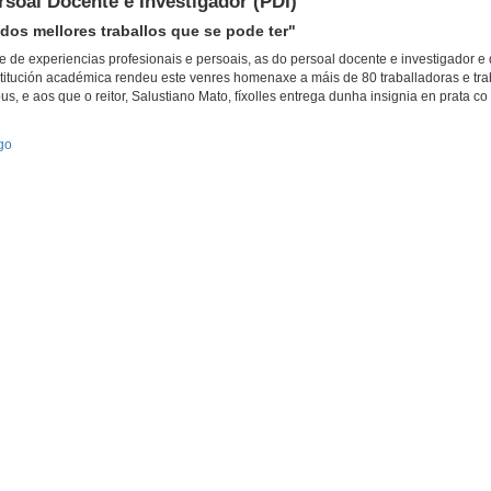
rsoal Docente e Investigador (PDI)
os mellores traballos que se pode ter"
 e de experiencias profesionais e persoais, as do persoal docente e investigador e
stitución académica rendeu este venres homenaxe a máis de 80 traballadoras e tra
s, e aos que o reitor, Salustiano Mato, fíxolles entrega dunha insignia en prata c
go