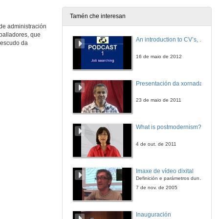
Tamén che interesan
 de administración
Intervención de Salustiano Mato e despedida do acto
“O que somos é grazas a vós e ao que fixestes”, asegurou o reitor
balladores, que
An introduction to CV’s, letters, and job searching
o escudo da
16 de feb. de 2018
16 de maio de 2012
Presentación da xornada
23 de maio de 2011
What is postmodernism?
4 de out. de 2011
Imaxe de vídeo dixital
Definición e parámetros dunha imaxe dixital. Resolución e Aspecto. Profundidade da cor. Compresión. Frame por segundo. Entrelazado. Campos, cadros
7 de nov. de 2005
Inauguración