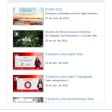
Presentación "Chiu chiu": coro a 2 voces en forma de eco
EUNIS 2023
European univesrities and the digital transformation: challenges and opportunities ahead
2 de maio de 2013
14 de xuño de 2023
"Chiu chiu": coro a 2 voces en forma de eco.
Mostra de fotoesculturas Overtraz
Do fotógrafo Santi Barreiros e o escultor Nito Contreras.
2 de maio de 2013
13 de xul. de 2023
Presentación Vois sur ton chemin: Coro a 2
'Cóntacho unha espía' Reto
2 de maio de 2013
23 de dec. de 2020
Vois sur ton chemin: Coro a 2.
'Cóntacho unha espía' Criptografía
Taller manipulativo 1
2 de maio de 2013
23 de dec. de 2020
Presentación Nesta Rua: Coro a 2 voces paralelas en 3 versións rítmicas
'Cóntacho unha epidemióloga' Reto
Taller tecnolóxico
2 de maio de 2013
3 de feb. de 2023