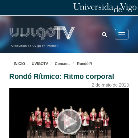
TOGGLE
Toggle
SEARCH
navigatio
A televisión da UVigo en Internet
INICIO
UVIGOTV
Concer
...
Rondó R
Rondó Rítmico: Ritmo corporal
2 de maio de 2013