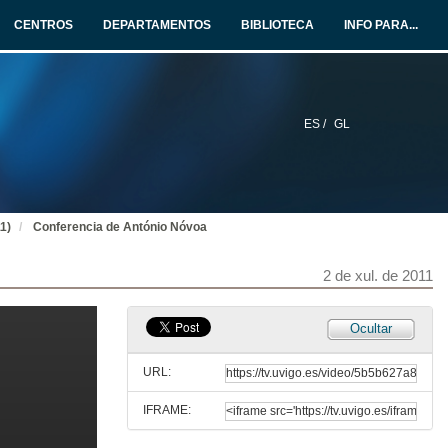
CENTROS
DEPARTAMENTOS
BIBLIOTECA
INFO PARA...
30 de xuño de 2011
Intervención de Mª Victoria Otero Espinar
1 de xul. de 2011
ES /
GL
Intervención de Luis Muñoz
1 de xul. de 2011
1)
Conferencia de António Nóvoa
Intervención de Cecilia Leâo
2 de xul. de 2011
1 de xul. de 2011
Ocultar
Intervención de Luz Puente
URL:
1 de xul. de 2011
IFRAME:
Quenda de debate