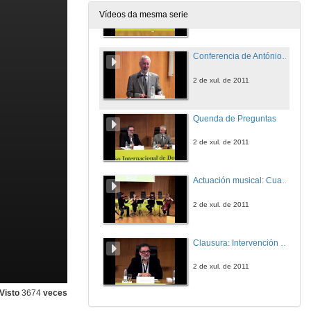
Vídeos da mesma serie
1 de xul. de 2011
Conferencia de António Nóvoa
2 de xul. de 2011
Quenda de Preguntas
2 de xul. de 2011
Actuación musical: Cuarteto Aurum
2 de xul. de 2011
Clausura: Intervención de Pedro Membiela
2 de xul. de 2011
Visto
3674
veces