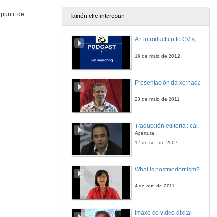
n punto de
Tamén che interesan
An introduction to CV’s, letters, and job searching
16 de maio de 2012
Presentación da xornada
23 de maio de 2011
Traducción editorial: calidade e xestión de proxectos
Apertura
17 de set. de 2007
What is postmodernism?
4 de out. de 2011
Imaxe de vídeo dixital