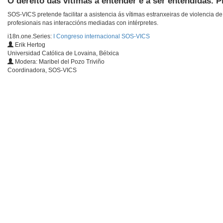
O dereito das vítimas a entender e a ser entendidas. 
SOS-VICS pretende facilitar a asistencia ás vítimas estranxeiras de violencia
profesionais nas interaccións mediadas con intérpretes.
i18n.one.Series:
I Congreso internacional SOS-VICS
Erik Hertog
Universidad Católica de Lovaina, Bélxica
Modera: Maribel del Pozo Triviño
Coordinadora, SOS-VICS