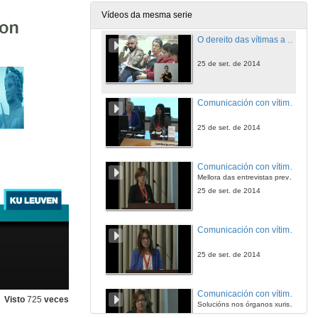
25 de set. de 2014
Vídeos da mesma serie
O dereito das vítimas a entender e a ser entendidas. Preguntas
25 de set. de 2014
Comunicación con vítimas estranxeiras de violencia de xénero. Presentación
25 de set. de 2014
Comunicación con vítimas estranxeiras de violencia de xénero. CoMinor-IN/Quest
Mellora das entrevistas previas ao xuízo mediadas por intérpretes con menores
25 de set. de 2014
Comunicación con vítimas estranxeiras de violencia de xénero. O binomio linguas con menos recursos de tradución - linguas máis interpretadas no ámbito da violencia de xénero
25 de set. de 2014
Comunicación con vítimas estranxeiras de violencia de xénero. Acceso e protección
Visto
725
veces
Solucións nos órganos xurisdiccionais civís para vítimas de VD e a mediadión lingüística estatal gratuita nos tribunais de EEUU
25 de set. de 2014