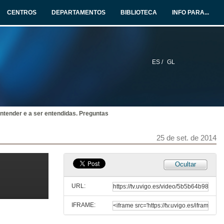
25 de set. de 2014
CENTROS
DEPARTAMENTOS
BIBLIOTECA
INFO PARA...
Inauguración. Intervención de Rosa Pérez
25 de set. de 2014
ES /
GL
Inauguración. Intervención de Ernesto Pedrosa
25 de set. de 2014
entender e a ser entendidas. Preguntas
Inauguración. Intervención de Abel Caballero
25 de set. de 2014
25 de set. de 2014
Inauguración. Intervención de Salustiano Mato
Ocultar
25 de set. de 2014
URL:
IFRAME:
O dereito das vítimas a entender e a ser entendidas
O proxecto SOS-VICS e o seu contexto na UE