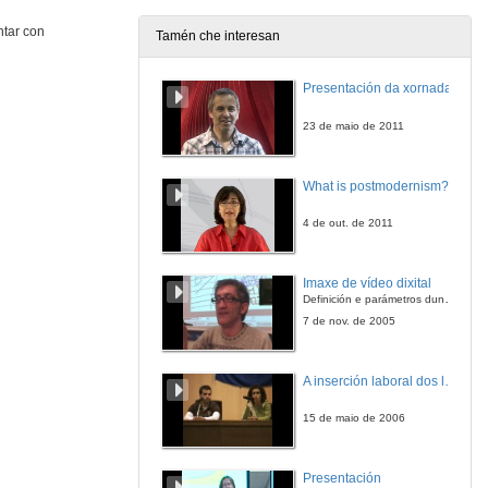
ntar con
Tamén che interesan
Formación de intérpretes en violencia de xénero. Cara a un habitus interseccional do tradutor/intérprete en contextos de violencia de xénero
Presentación da xornada
26 de set. de 2014
23 de maio de 2011
Formación de intérpretes en violencia de xénero. Preguntas
What is postmodernism?
26 de set. de 2014
4 de out. de 2011
Imaxe de vídeo dixital
Definición e parámetros dunha imaxe dixital. Resolución e Aspecto. Profundidade da cor. Compresión. Frame por segundo. Entrelazado. Campos, cadros
7 de nov. de 2005
A inserción laboral dos licenciados en Ciencias do Mar: a carreira investigadora
15 de maio de 2006
Presentación