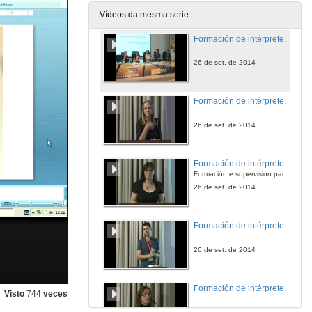
26 de set. de 2014
Vídeos da mesma serie
Formación de intérpretes en violencia de xénero. Presentación
26 de set. de 2014
Formación de intérpretes en violencia de xénero. Formación de intérpretes para traballar con vítimas de violencia sexual e outros traumas
26 de set. de 2014
Formación de intérpretes en violencia de xénero. Traballando en equipo
Formación e supervisión para intérpretes e profesionais que traballan no contexto da violencia doméstica/de xénero
26 de set. de 2014
Formación de intérpretes en violencia de xénero. Mitos e realidades da violencia doméstica e de xénero en relación cos profesionais lingüísticos
26 de set. de 2014
Formación de intérpretes en violencia de xénero. O papel dos coordinadores de servizos lingüísticos para garantizar o éxito dos encontros comunicativos mediados por intérpretes
Visto
744
veces
26 de set. de 2014