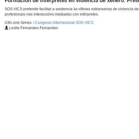
Formación de intérpretes en violencia de xénero. Pres
SOS-VICS pretende facilitar a asistencia ás vítimas estranxeiras de violencia
profesionais nas interaccións mediadas con intérpretes.
i18n.one.Series:
I Congreso internacional SOS-VICS
Leslie Fernandes Fernandes