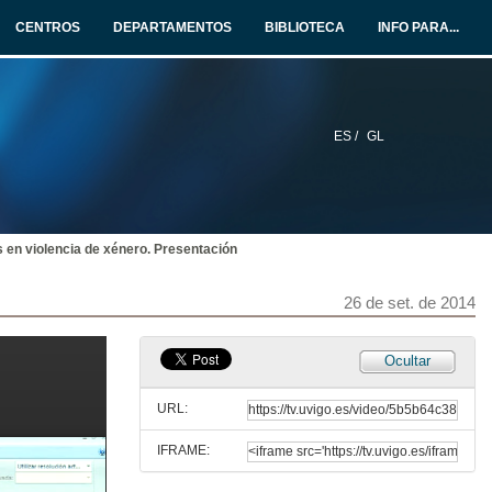
26 de set. de 2014
CENTROS
DEPARTAMENTOS
BIBLIOTECA
INFO PARA...
Presentación de materiais SOS-VICS. Manual para intérpretes sobre interpretación en contextos de violencia de xénero. Intervención de Alicia González
A interpretación profesional con vítimas de violencia de xénero nos ámbitos policial e xudicial: cara a unha asistencia lingüística especializada
26 de set. de 2014
ES /
GL
Presentación de materiais SOS-VICS. Manual para intérpretes sobre interpretación en contextos de violencia de xénero. Intervención de Raquel Lázaro
A interpretación no ámbito médico para vítimas de violencia de xénero
26 de set. de 2014
 en violencia de xénero. Presentación
Presentación de materiais SOS-VICS. Manual para intérpretes sobre interpretación en contextos de violencia de xénero. Intervención de Laura Aguilera
Interpretar en casos de violencia de xénero no ámbito psicosocial
26 de set. de 2014
26 de set. de 2014
Presentación de materiais SOS-VICS. Web de formación SOS-VICS
Ocultar
Formación para intérpretes en contextos de violencia de xénero
26 de set. de 2014
URL:
IFRAME:
Presentación de materiais SOS-VICS. Web do proxecto SOS-VICS