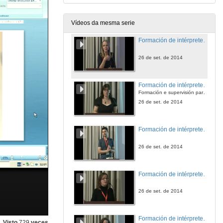
26 de set. de 2014
Vídeos da mesma serie
Formación de intérpretes en violencia de xénero. Formación de intérpretes para traballar con vítimas de violencia sexual e outros traumas
26 de set. de 2014
Formación de intérpretes en violencia de xénero. Traballando en equipo
Formación e supervisión para intérpretes e profesionais que traballan no contexto da violencia doméstica/de xénero
26 de set. de 2014
Formación de intérpretes en violencia de xénero. Mitos e realidades da violencia doméstica e de xénero en relación cos profesionais lingüísticos
26 de set. de 2014
Formación de intérpretes en violencia de xénero. O papel dos coordinadores de servizos lingüísticos para garantizar o éxito dos encontros comunicativos mediados por intérpretes
26 de set. de 2014
Formación de intérpretes en violencia de xénero. Cara a un habitus interseccional do tradutor/intérprete en contextos de violencia de xénero
Visto
729
veces