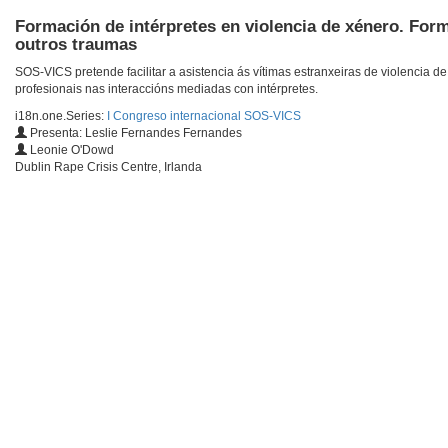
Formación de intérpretes en violencia de xénero. Forma
outros traumas
SOS-VICS pretende facilitar a asistencia ás vítimas estranxeiras de violencia
profesionais nas interaccións mediadas con intérpretes.
i18n.one.Series:
I Congreso internacional SOS-VICS
Presenta: Leslie Fernandes Fernandes
Leonie O'Dowd
Dublin Rape Crisis Centre, Irlanda