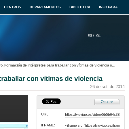
A interpretación profesional con vítimas de violencia de xénero nos ámbitos policial e xudicial: cara a unha asistencia lingüística especializada
CENTROS
DEPARTAMENTOS
BIBLIOTECA
INFO PARA...
26 de set. de 2014
Presentación de materiais SOS-VICS. Manual para intérpretes sobre interpretación en contextos de violencia de xénero. Intervención de Raquel Lázaro
A interpretación no ámbito médico para vítimas de violencia de xénero
26 de set. de 2014
ES /
GL
Presentación de materiais SOS-VICS. Manual para intérpretes sobre interpretación en contextos de violencia de xénero. Intervención de Laura Aguilera
Interpretar en casos de violencia de xénero no ámbito psicosocial
26 de set. de 2014
o. Formación de intérpretes para traballar con vítimas de violencia s
...
Presentación de materiais SOS-VICS. Web de formación SOS-VICS
raballar con vítimas de violencia
Formación para intérpretes en contextos de violencia de xénero
26 de set. de 2014
26 de set. de 2014
Presentación de materiais SOS-VICS. Web do proxecto SOS-VICS
Ocultar
26 de set. de 2014
URL:
IFRAME:
Formación de intérpretes en violencia de xénero. Presentación