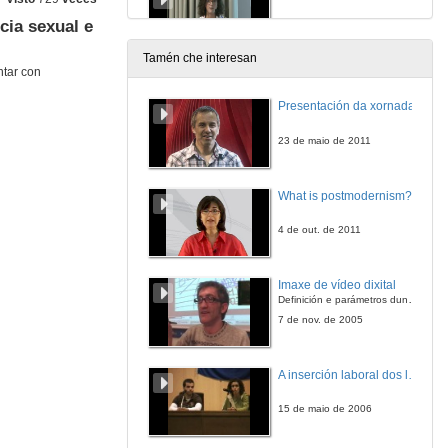
cia sexual e
26 de set. de 2014
Tamén che interesan
ntar con
Formación de intérpretes en violencia de xénero. Preguntas
Presentación da xornada
26 de set. de 2014
23 de maio de 2011
What is postmodernism?
4 de out. de 2011
Imaxe de vídeo dixital
Definición e parámetros dunha imaxe dixital. Resolución e Aspecto. Profundidade da cor. Compresión. Frame por segundo. Entrelazado. Campos, cadros
7 de nov. de 2005
A inserción laboral dos licenciados en Ciencias do Mar: a carreira investigadora
15 de maio de 2006