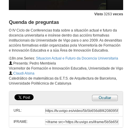
4 de dec. de 2009
Visto
3263
veces
Quenda de preguntas
A avaliación como aprendizaxe
O IV Ciclo de Conferencias trata sobre a situación actual e futuro da
4 de dec. de 2009
docencia universitaria e insírese dentro das accións formativas
institucionais da Universidade de Vigo para o ano 2009. As devanditas
accións formativas están organizadas pola Vicerreitoría de Formación
e Innovación Educativa e a súa Área de Innovación Educativa.
Quenda de preguntas
i18n.one.Series:
Situacion Actual e Futuro da Docencia Universitaria
4 de dec. de 2009
Presenta: Pedro Membiela
Vicerreitor de Formación e Innovación Educativa, Universidade de Vigo
Claudi Alsina
Presentación
Catedrático de matemáticas da E.T.S. de Arquitectura de Barcelona,
Universidade Politécnica de Catalunya
15 de xan. de 2010
Ocultar
Universidade e sociedade de coñecemento: novos desafíos pedagóxicos
URL:
26 de feb. de 2010
IFRAME:
Quenda de preguntas