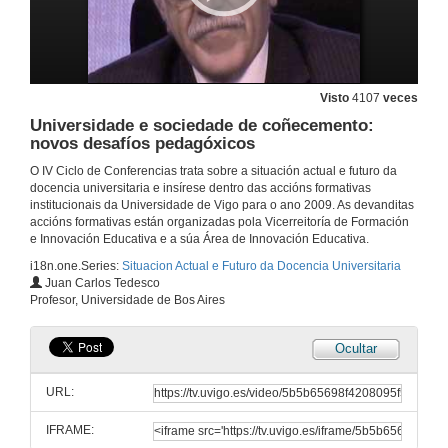
Impacto dos cambios actuais na universidade na adaptación e éxito académico dos estudantes
Visto
4107
veces
Universidade e sociedade de coñecemento:
20 de nov. de 2009
novos desafíos pedagóxicos
O IV Ciclo de Conferencias trata sobre a situación actual e futuro da
Presentación
docencia universitaria e insírese dentro das accións formativas
institucionais da Universidade de Vigo para o ano 2009. As devanditas
4 de dec. de 2009
accións formativas están organizadas pola Vicerreitoría de Formación
e Innovación Educativa e a súa Área de Innovación Educativa.
i18n.one.Series:
Situacion Actual e Futuro da Docencia Universitaria
A avaliación como aprendizaxe
Juan Carlos Tedesco
Profesor, Universidade de Bos Aires
4 de dec. de 2009
Ocultar
Quenda de preguntas
URL:
4 de dec. de 2009
IFRAME: