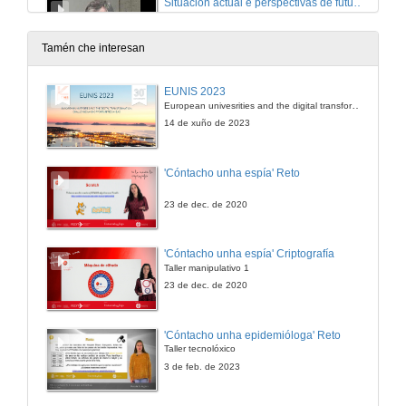
Situación actual e perspectivas de futuro da formación e innovación educativa nas universidades
26 de mar. de 2010
Tamén che interesan
Quenda de preguntas
EUNIS 2023
European univesrities and the digital transformation: challenges and opportunities ahead
26 de mar. de 2010
14 de xuño de 2023
'Cóntacho unha espía' Reto
23 de dec. de 2020
'Cóntacho unha espía' Criptografía
Taller manipulativo 1
23 de dec. de 2020
'Cóntacho unha epidemióloga' Reto
Taller tecnolóxico
3 de feb. de 2023