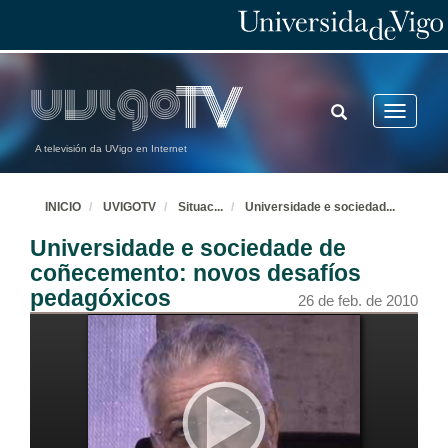
TOGGLE
Toggle
SEARCH
navigatio
A televisión da UVigo en Internet
INICIO
UVIGOTV
Situac
...
Universidade e sociedad
...
Universidade e sociedade de
coñecemento: novos desafíos
pedagóxicos
26 de feb. de 2010