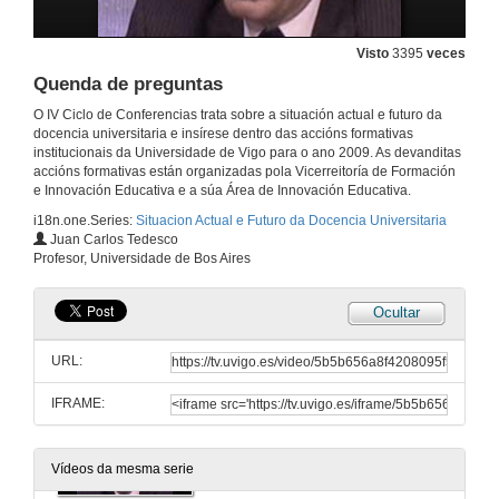
Presentación
Visto
3395
veces
4 de dec. de 2009
Quenda de preguntas
O IV Ciclo de Conferencias trata sobre a situación actual e futuro da
A avaliación como aprendizaxe
docencia universitaria e insírese dentro das accións formativas
institucionais da Universidade de Vigo para o ano 2009. As devanditas
4 de dec. de 2009
accións formativas están organizadas pola Vicerreitoría de Formación
e Innovación Educativa e a súa Área de Innovación Educativa.
i18n.one.Series:
Situacion Actual e Futuro da Docencia Universitaria
Quenda de preguntas
Juan Carlos Tedesco
Profesor, Universidade de Bos Aires
4 de dec. de 2009
Ocultar
Presentación
URL:
15 de xan. de 2010
IFRAME:
Universidade e sociedade de coñecemento: novos desafíos pedagóxicos
26 de feb. de 2010
Vídeos da mesma serie