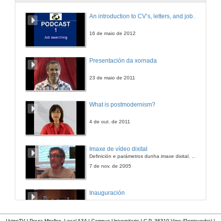
An introduction to CV’s, letters, and job searching
16 de maio de 2012
Presentación da xornada
23 de maio de 2011
What is postmodernism?
4 de out. de 2011
Imaxe de vídeo dixital
Definición e parámetros dunha imaxe dixital. Resolución e Aspecto. Profundidade da cor. Compresión. Frame por segundo. Entrelazado. Campos, cadros
7 de nov. de 2005
Inauguración
8 de maio de 2010
UvigoTV | Praza Miralles. Local A3A | Campus Universitario | C.P. 36310 Vigo (Pontevedra) |