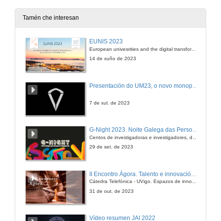
1 de abr. de 2011
Tamén che interesan
Primeira lei da Termodinámica
EUNIS 2023
European univesrities and the digital transformation: challenges and opportunities ahead
1 de abr. de 2011
14 de xuño de 2023
Aplicación da primeira lei
Presentación do UM23, o novo monopraza de UVigo Motorsport
1 de abr. de 2011
7 de xul. de 2023
A Entropía
G-Night 2023. Noite Galega das Persoas Investigadoras. Conciencias creativas
Centos de investigadoras e investigadores, decenas de actividades e sete cidades
1 de abr. de 2011
29 de set. de 2023
Segunda lei da Termodinámica
II Encontro Ágora. Talento e innovación na era da transformación dixital
Cátedra Telefónica - UVigo. Espazos de innovación
1 de abr. de 2011
31 de out. de 2023
Ciclo de Carnot
Vídeo resumen JAI 2022