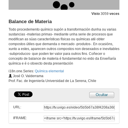
Visto
3059
veces
Balance de Materia
Presentación do proxecto
Tres investigadores posdoutorais traballarán durante dous anos en cinco grandes liñas de actuación
Todo procedemento químico supón a transformación dunha ou varias
1 de abr. de 2011
sustancias -materias primas- mediante unha serie de procesos que
modifican as súas características físicas ou químicas até obter
compostos útiles que demanda o mercado -produtos-. En ocasións,
Magnitudes e Unidades
xunto a estes, aparecen outros compostos non desexados e inevitables
-subproducos- que poden ter valor para outros fins. Coñecer o
1 de abr. de 2011
concepto de balance de materia é fundamental no eido da Enxeñaría
química e é o obxecto desta presentación
i18n.one.Series:
Química elemental
O Mol e Definicións Afíns
José O. Valderrama
Prof. Fac. de Ingeniería Universidad de La Serena, Chile
1 de abr. de 2011
Ocultar
Leis ponderais. Estequiometría
URL:
1 de abr. de 2011
IFRAME:
Concepto de Gas Ideal