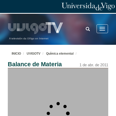
TOGGLE
Toggle
SEARCH
navigatio
A televisión da UVigo en Internet
INICIO
UVIGOTV
Química elemental
Balance de Materia
1 de abr. de 2011