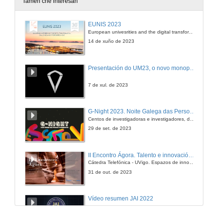
Tamén che interesan
Temperatura Teórica de chama
EUNIS 2023
European univesrities and the digital transformation: challenges and opportunities ahead
1 de abr. de 2011
14 de xuño de 2023
Temperatura de Bulbo Húmedo
Presentación do UM23, o novo monopraza de UVigo Motorsport
1 de abr. de 2011
7 de xul. de 2023
Reaccións de Combustión
G-Night 2023. Noite Galega das Persoas Investigadoras. Conciencias creativas
Centos de investigadoras e investigadores, decenas de actividades e sete cidades
1 de abr. de 2011
29 de set. de 2023
Equilibrio químico
II Encontro Ágora. Talento e innovación na era da transformación dixital
Cátedra Telefónica - UVigo. Espazos de innovación
1 de abr. de 2011
31 de out. de 2023
Equilibrio Químico Acedo-Base
Vídeo resumen JAI 2022
1 de abr. de 2011
13 de xan. de 2023