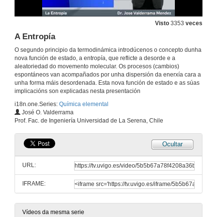
Sistema Termodinámico
Visto
3353
veces
A Entropía
1 de abr. de 2011
O segundo principio da termodinámica introdúcenos o concepto dunha
nova función de estado, a entropía, que reflicte a desorde e a
Tablas e Diagramas
aleatoriedad do movemento molecular. Os procesos (cambios)
espontáneos van acompañados por unha dispersión da enerxía cara a
1 de abr. de 2011
unha forma máis desordenada. Esta nova función de estado e as súas
implicacións son explicadas nesta presentación
i18n.one.Series:
Química elemental
Ecuacións de Estado
José O. Valderrama
Prof. Fac. de Ingeniería Universidad de La Serena, Chile
1 de abr. de 2011
Ocultar
Primeira lei da Termodinámica
URL:
1 de abr. de 2011
IFRAME:
Aplicación da primeira lei
1 de abr. de 2011
Vídeos da mesma serie