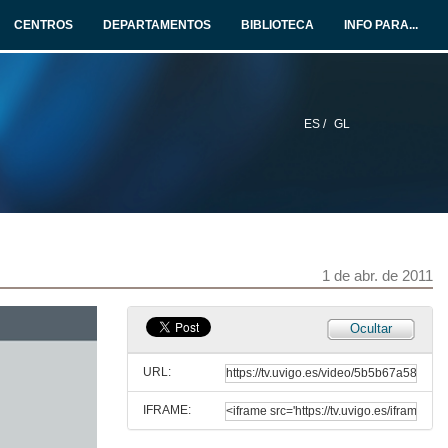
1 de abr. de 2011
CENTROS
DEPARTAMENTOS
BIBLIOTECA
INFO PARA...
Leis ponderais. Estequiometría
1 de abr. de 2011
ES /
GL
Concepto de Gas Ideal
1 de abr. de 2011
Balance de Materia
1 de abr. de 2011
1 de abr. de 2011
O concepto de Enerxía
Ocultar
1 de abr. de 2011
URL:
IFRAME:
Sistema Termodinámico