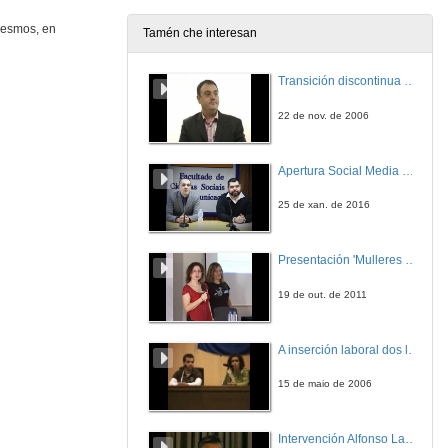
1 de abr. de 2011
 mesmos, en
Tamén che interesan
Segunda lei da Termodinámica
Transición discontinua de partículas de microgel termosensible
1 de abr. de 2011
22 de nov. de 2006
Ciclo de Carnot
Apertura Social Media Day 2016
1 de abr. de 2011
25 de xan. de 2016
Calor de Combustión
Presentación 'Mulleres no software libre'
1 de abr. de 2011
19 de out. de 2011
Sicrometría
A inserción laboral dos licenciados en Ciencias do Mar: a carreira investigadora
1 de abr. de 2011
15 de maio de 2006
Temperatura Teórica de chama
Intervención Alfonso Lago Ferreiro
1 de abr. de 2011