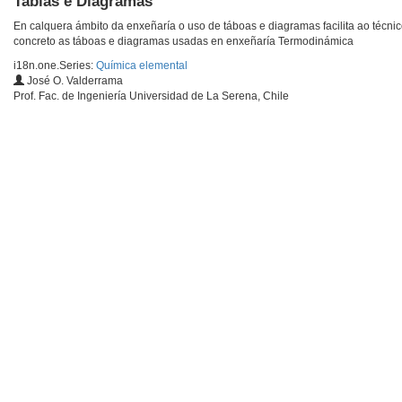
Tablas e Diagramas
En calquera ámbito da enxeñaría o uso de táboas e diagramas facilita ao técni
concreto as táboas e diagramas usadas en enxeñaría Termodinámica
i18n.one.Series:
Química elemental
José O. Valderrama
Prof. Fac. de Ingeniería Universidad de La Serena, Chile