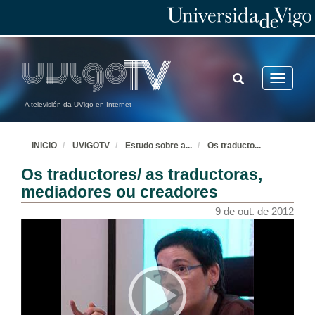
TOGGLE
Toggle
SEARCH
navigatio
A televisión da UVigo en Internet
INICIO
UVIGOTV
Estudo sobre a
...
Os traducto
...
Os traductores/ as traductoras,
mediadores ou creadores
9 de out. de 2012