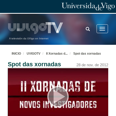
TOGGLE
Toggle
SEARCH
navigatio
A televisión da UVigo en Internet
INICIO
UVIGOTV
II Xornadas d
...
Spot das xornadas
Spot das xornadas
28 de nov. de 2012