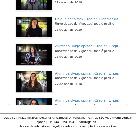
27 de abr. de 2016
Mulleres asasinadas durante a Guerra Civil (1936 - 1939)
En que consiste? Grao en Ciencias da Linguaxe e Estudos Literarios
Rolda de preguntas
Universidade de Vigo: aquí todo é posible
28 de nov. de 2012
27 de abr. de 2016
O fenómeno do contrabando na provincia de Ourense
Alumnos Uvigo opinan: Grao en Linguas Estranxeiras
Relatorio
Universidade de Vigo: aquí todo é posible
28 de nov. de 2012
27 de abr. de 2016
O fenómeno do contrabando na provincia de Ourense
Alumnos Uvigo opinan: Grao en Linguas Estranxeiras
Rolda de preguntas
Universidade de Vigo: aquí todo é posible
28 de nov. de 2012
27 de abr. de 2016
A influencia da sinestesia na creación artística contemporánea
Alumnos Uvigo opinan: Grao en Linguas Estranxeiras
Relatorio
Universidade de Vigo: aquí todo é posible
28 de nov. de 2012
27 de abr. de 2016
UvigoTV | Praza Miralles. Local A3A | Campus Universitario | C.P. 36310 Vigo (Pontevedra) |
España | Tlf: +34 986811937 |
tv@uvigo.es
A influencia da sinestesia na creación artística contemporánea
Accesibilidade
|
Aviso Legal
|
Condicións de uso
|
Política de cookies
En que consiste? Grao en Linguas Estranxeiras
Rolda de preguntas
Universidade de Vigo: aquí todo é posible
28 de nov. de 2012