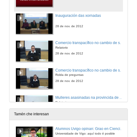
Inauguración das xornadas
28 de nov. de 2012
Comercio transpacífico no cambio de século. O Galeón de Manila a comezos do século XIX
Relatorio
28 de nov. de 2012
Comercio transpacífico no cambio de século. O Galeón de Manila a comezos do século XIX
Rolda de preguntas
28 de nov. de 2012
Mulleres asasinadas na provincida de A Coruña (1936 - 1939)
Relatorio
28 de nov. de 2012
Tamén che interesan
Mulleres asasinadas na provincida de Pontevedra (1936 - 1939)
Alumnos Uvigo opinan: Grao en Ciencias da Linguaxe e Estudos Literarios
Relatorio
Universidade de Vigo: aquí todo é posible
28 de nov. de 2012