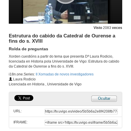
Relatorio
28 de nov. de 2012
Elaboración e planificación de rutas patrimoniais no curso alto do río Arnoia.
Visto
2083
veces
Rolda de preguntas
28 de nov. de 2012
Estrutura do cabido da Catedral de Ourense a
fins do s. XVIII
Rolda de preguntas
Mesa Redonda: O patrimonio a debate
Público e Audiencia VS Cidadanía e Educación
Xorden cuestións a partir do tema que presenta Dª Laura Rodicio,
28 de nov. de 2012
licenciada en Historia pola Universidade de Vigo: Estrutura do cabido
da Catedral de Ourense a fins do s. XVIII.
i18n.one.Series:
II Xornadas de novos investigadores
Breve introdución ao estudo documental
Laura Rodicio
O mosteiro de San Clodio do Ribeiro do Avia
Licenciada en Historia , Universidade de Vigo
29 de nov. de 2012
Ocultar
Breve introdución ao estudo documental
Rolda de preguntas
URL:
29 de nov. de 2012
IFRAME:
Estrutura do cabido da Catedral de Ourense a fins do s. XVIII