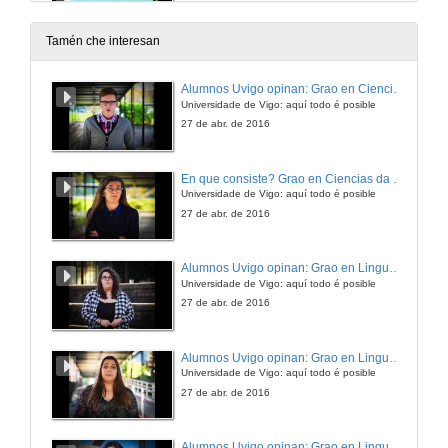
Relatorio
28 de nov. de 2012
Tamén che interesan
Elaboración e planificación de rutas patrimoniais no curso alto do río Arnoia.
Alumnos Uvigo opinan: Grao en Ciencias da Linguaxe e Estudos Literarios
Rolda de preguntas
Universidade de Vigo: aquí todo é posible
28 de nov. de 2012
27 de abr. de 2016
Mesa Redonda: O patrimonio a debate
En que consiste? Grao en Ciencias da Linguaxe e Estudos Literarios
Público e Audiencia VS Cidadanía e Educación
Universidade de Vigo: aquí todo é posible
28 de nov. de 2012
27 de abr. de 2016
Breve introdución ao estudo documental
Alumnos Uvigo opinan: Grao en Linguas Estranxeiras
O mosteiro de San Clodio do Ribeiro do Avia
Universidade de Vigo: aquí todo é posible
29 de nov. de 2012
27 de abr. de 2016
Breve introdución ao estudo documental
Alumnos Uvigo opinan: Grao en Linguas Estranxeiras
Rolda de preguntas
Universidade de Vigo: aquí todo é posible
29 de nov. de 2012
27 de abr. de 2016
Estrutura do cabido da Catedral de Ourense a fins do s. XVIII
Alumnos Uvigo opinan: Grao en Linguas Estranxeiras