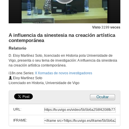
Rolda de preguntas
28 de nov. de 2012
Mulleres asasinadas na provincida de A Coruña (1936 - 1939)
Visto
3199
veces
Relatorio
28 de nov. de 2012
A influencia da sinestesia na creación artística
contemporánea
Relatorio
Mulleres asasinadas na provincida de Pontevedra (1936 - 1939)
Relatorio
D. Eloy Martínez Soto, licenciado en Historia pola Universidade de
28 de nov. de 2012
Vigo, presenta o seu tema de investigación: A influencia da sinestesia
na creación artística contemporánea.
i18n.one.Series:
II Xornadas de novos investigadores
Mulleres asasinadas durante a Guerra Civil (1936 - 1939)
Eloy Martínez Soto
Rolda de preguntas
Licenciado en Historia, Universidade de Vigo
28 de nov. de 2012
Ocultar
O fenómeno do contrabando na provincia de Ourense
Relatorio
URL:
28 de nov. de 2012
IFRAME:
O fenómeno do contrabando na provincia de Ourense