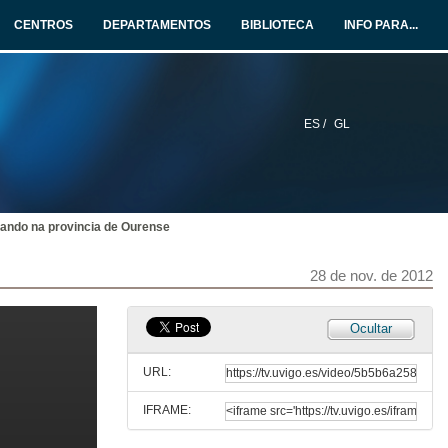
28 de nov. de 2012
CENTROS
DEPARTAMENTOS
BIBLIOTECA
INFO PARA...
Comercio transpacífico no cambio de século. O Galeón de Manila a comezos do século XIX
Rolda de preguntas
28 de nov. de 2012
ES /
GL
Mulleres asasinadas na provincida de A Coruña (1936 - 1939)
Relatorio
28 de nov. de 2012
ando na provincia de Ourense
Mulleres asasinadas na provincida de Pontevedra (1936 - 1939)
Relatorio
28 de nov. de 2012
28 de nov. de 2012
Mulleres asasinadas durante a Guerra Civil (1936 - 1939)
Ocultar
Rolda de preguntas
28 de nov. de 2012
URL:
IFRAME:
O fenómeno do contrabando na provincia de Ourense
Relatorio