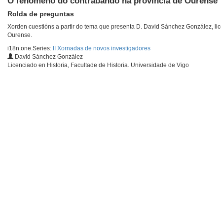
O fenómeno do contrabando na provincia de Ourense
Rolda de preguntas
Xorden cuestións a partir do tema que presenta D. David Sánchez González, li
Ourense.
i18n.one.Series:
II Xornadas de novos investigadores
David Sánchez González
Licenciado en Historia, Facultade de Historia. Universidade de Vigo