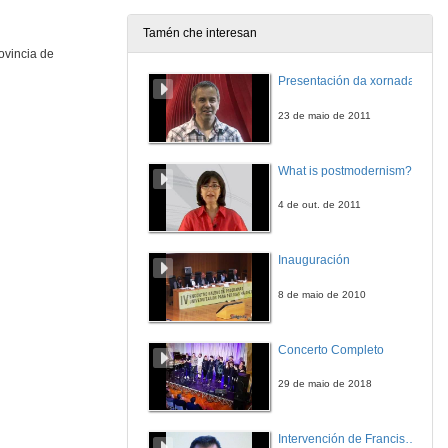
28 de nov. de 2012
Tamén che interesan
ovincia de
Elaboración e planificación de rutas patrimoniais no curso alto do río Arnoia.
Relatorio
Presentación da xornada
28 de nov. de 2012
23 de maio de 2011
Elaboración e planificación de rutas patrimoniais no curso alto do río Arnoia.
Rolda de preguntas
What is postmodernism?
28 de nov. de 2012
4 de out. de 2011
Mesa Redonda: O patrimonio a debate
Público e Audiencia VS Cidadanía e Educación
Inauguración
28 de nov. de 2012
8 de maio de 2010
Breve introdución ao estudo documental
O mosteiro de San Clodio do Ribeiro do Avia
Concerto Completo
29 de nov. de 2012
29 de maio de 2018
Breve introdución ao estudo documental
Rolda de preguntas
Intervención de Francisco Fernández
29 de nov. de 2012