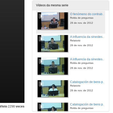
28 de nov. de 2012
Vídeos da mesma serie
O fenómeno do contrabando na provincia de Ourense
Rolda de preguntas
28 de nov. de 2012
A influencia da sinestesia na creación artística contemporánea
Relatorio
28 de nov. de 2012
A influencia da sinestesia na creación artística contemporánea
Rolda de preguntas
28 de nov. de 2012
Catalogación de bens patrimoniais. Os mosaicos romanos de Galicia.
Relatorio
28 de nov. de 2012
Catalogación de bens patrimoniais. Os mosaicos romanos de Galicia.
Visto
2298
veces
Rolda de preguntas