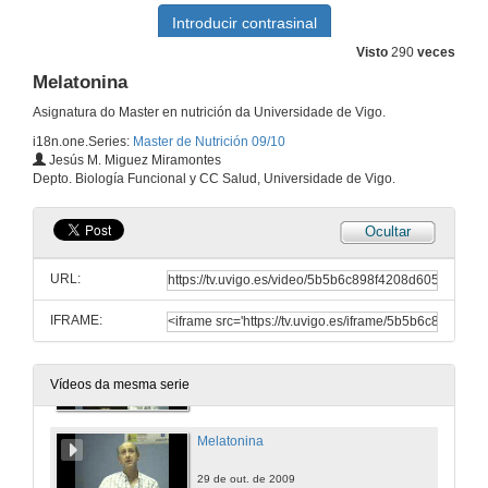
Eixo hipotalámo-hipófiso-gonadal
Visto
290
veces
Melatonina
22 de out. de 2009
Asignatura do Master en nutrición da Universidade de Vigo.
i18n.one.Series:
Master de Nutrición 09/10
Fosfo-calcio-magnesio
Jesús M. Miguez Miramontes
Depto. Biología Funcional y CC Salud, Universidade de Vigo.
23 de out. de 2009
Ocultar
Ritmos biolóxicos e melatonina
URL:
23 de out. de 2009
IFRAME:
Ritmos biolóxicos e melatonina
29 de out. de 2009
Vídeos da mesma serie
Melatonina
29 de out. de 2009