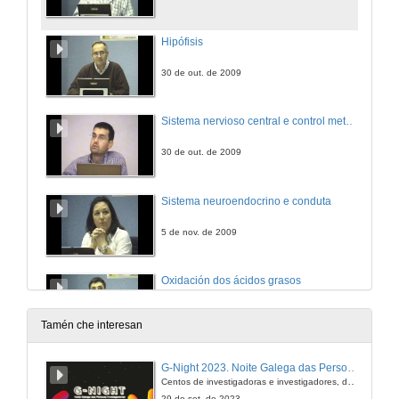
Hipófisis
30 de out. de 2009
Sistema nervioso central e control metabolico
30 de out. de 2009
Sistema neuroendocrino e conduta
5 de nov. de 2009
Oxidación dos ácidos grasos
5 de nov. de 2009
Tamén che interesan
Oxidación dos aminoácidos e produción de urea
G-Night 2023. Noite Galega das Persoas Investigadoras. Conciencias creativas
Centos de investigadoras e investigadores, decenas de actividades e sete cidades
6 de nov. de 2009
29 de set. de 2023