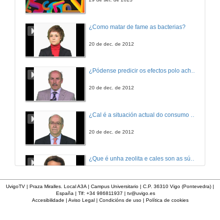
Fosforilación oxidativa
¿Como matar de fame as bacterias?
6 de nov. de 2009
20 de dec. de 2012
Biosíntesis de glúcidos
¿Pódense predicir os efectos polo achegamento á Terra dos asteroides?
12 de nov. de 2009
20 de dec. de 2012
Biosíntesis de lípidos
¿Cal é a situación actual do consumo cinematográfico?
12 de nov. de 2009
20 de dec. de 2012
Integración do metabolismo
¿Que é unha zeolita e cales son as súas aplicacións?
12 de nov. de 2009
20 de dec. de 2012
UvigoTV | Praza Miralles. Local A3A | Campus Universitario | C.P. 36310 Vigo (Pontevedra) |
España | Tlf: +34 986811937 |
tv@uvigo.es
Fisioloxía e patoloxía tiroidea
Accesibilidade
|
Aviso Legal
|
Condicións de uso
|
Política de cookies
¿Que é un páncreas artificial?
13 de nov. de 2009
20 de dec. de 2012