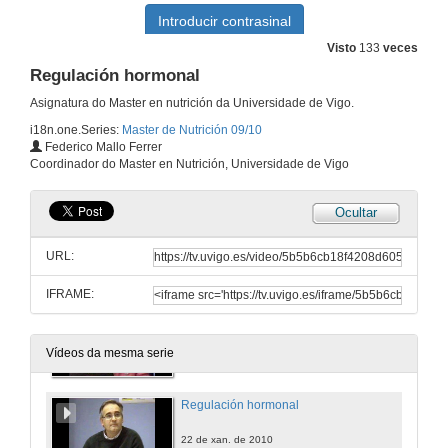
Sistema endocrino
Visto
133
veces
Regulación hormonal
15 de xan. de 2010
Asignatura do Master en nutrición da Universidade de Vigo.
i18n.one.Series:
Master de Nutrición 09/10
Eixo Lactotropo (A prolactina)
Federico Mallo Ferrer
Coordinador do Master en Nutrición, Universidade de Vigo
15 de xan. de 2010
Ocultar
Catecolaminas e sistema simpático-adrenal
URL:
21 de xan. de 2010
IFRAME:
Enfermidades das glándulas suprarrenales
21 de xan. de 2010
Vídeos da mesma serie
Regulación hormonal
22 de xan. de 2010