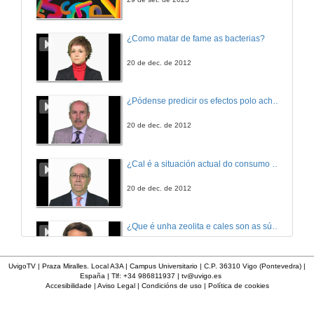
Transformación da dieta en menú
¿Como matar de fame as bacterias?
11 de feb. de 2010
20 de dec. de 2012
¿Pódense predicir os efectos polo achegamento á Terra dos asteroides?
20 de dec. de 2012
¿Cal é a situación actual do consumo cinematográfico?
20 de dec. de 2012
¿Que é unha zeolita e cales son as súas aplicacións?
20 de dec. de 2012
UvigoTV | Praza Miralles. Local A3A | Campus Universitario | C.P. 36310 Vigo (Pontevedra) |
España | Tlf: +34 986811937 |
tv@uvigo.es
Accesibilidade
|
Aviso Legal
|
Condicións de uso
|
Política de cookies
¿Que é un páncreas artificial?
20 de dec. de 2012