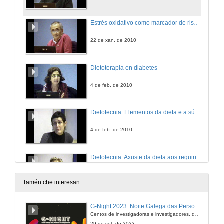
Estrés oxidativo como marcador de risco cardiovascular en pacientes con síndrome de Cushing
22 de xan. de 2010
Dietoterapia en diabetes
4 de feb. de 2010
Dietotecnia. Elementos da dieta e a súa ponderación. Valoración calórico-nutricional dos alimentos
4 de feb. de 2010
Dietotecnia. Axuste da dieta aos requirimentos individuais
5 de feb. de 2010
Tamén che interesan
Dietotecnia. Elaboración de dietas. Planificación da dieta
G-Night 2023. Noite Galega das Persoas Investigadoras. Conciencias creativas
Centos de investigadoras e investigadores, decenas de actividades e sete cidades
5 de feb. de 2010
29 de set. de 2023